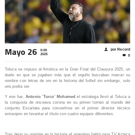
Mayo 26
por Record
👤
0:00
2025
0

Toluca se impuso al América en la Gran Final del Clausura 2025, un
duelo en que se jugaban más que el orgullo buscaban marcar su
nombre con letras de oro en la historia del futbol sin embargo, solo
uno podía ser.
Y ese fue,
Antonio 'Turco' Mohamed
el estratega llevó al Toluca a
la conquista de onceava corona en su primer torneo al mando del
conjunto Escarlata para convertirse en el primer director técnico
extranjero en levantar el título con cuatro equipos diferentes.
Tras dejar su nombre en la historia el argentino habló para TV Azteca