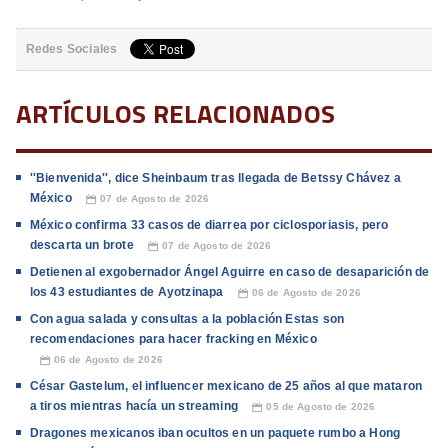
Redes Sociales
ARTÍCULOS RELACIONADOS
''Bienvenida'', dice Sheinbaum tras llegada de Betssy Chávez a
México
07 de Agosto de 2026
📅
México confirma 33 casos de diarrea por ciclosporiasis, pero
descarta un brote
07 de Agosto de 2026
📅
Detienen al exgobernador Ángel Aguirre en caso de desaparición de
los 43 estudiantes de Ayotzinapa
06 de Agosto de 2026
📅
Con agua salada y consultas a la población Estas son
recomendaciones para hacer fracking en México
06 de Agosto de 2026
📅
César Gastelum, el influencer mexicano de 25 años al que mataron
a tiros mientras hacía un streaming
05 de Agosto de 2026
📅
Dragones mexicanos iban ocultos en un paquete rumbo a Hong