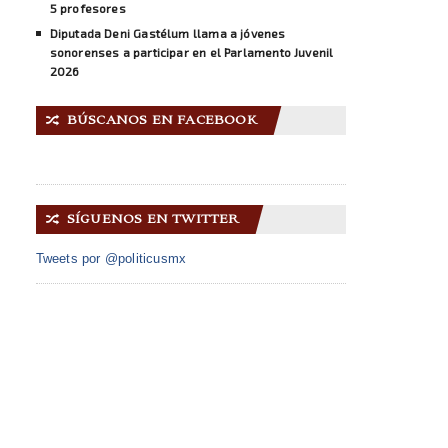
5 profesores
Diputada Deni Gastélum llama a jóvenes
sonorenses a participar en el Parlamento Juvenil
2026
BÚSCANOS EN FACEBOOK
🔀
SÍGUENOS EN TWITTER
🔀
Tweets por @politicusmx
INICIO
ACERCA DE NOSOTROS
GALERÍA IMÁGENES
CONTACTO