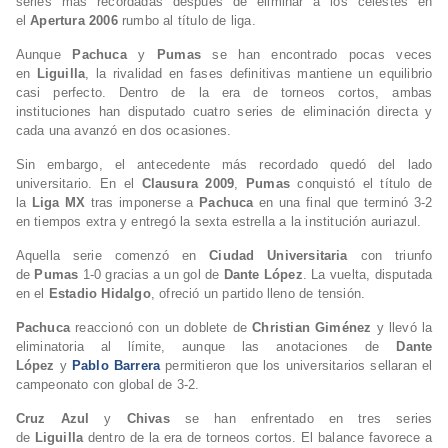
series más recordadas después de eliminar a los celestes en
el
Apertura 2006
rumbo al título de liga.
Aunque
Pachuca
y
Pumas
se han encontrado pocas veces
en
Liguilla
, la rivalidad en fases definitivas mantiene un equilibrio
casi perfecto. Dentro de la era de torneos cortos, ambas
instituciones han disputado cuatro series de eliminación directa y
cada una avanzó en dos ocasiones.
Sin embargo, el antecedente más recordado quedó del lado
universitario. En el
Clausura 2009
,
Pumas
conquistó el título de
la
Liga MX
tras imponerse a
Pachuca
en una final que terminó 3-2
en tiempos extra y entregó la sexta estrella a la institución auriazul.
Aquella serie comenzó en
Ciudad Universitaria
con triunfo
de
Pumas
1-0 gracias a un gol de
Dante López
. La vuelta, disputada
en el
Estadio Hidalgo
, ofreció un partido lleno de tensión.
Pachuca
reaccionó con un doblete de
Christian Giménez
y llevó la
eliminatoria al límite, aunque las anotaciones de
Dante
López
y
Pablo Barrera
permitieron que los universitarios sellaran el
campeonato con global de 3-2.
Cruz Azul
y
Chivas
se han enfrentado en tres series
de
Liguilla
dentro de la era de torneos cortos. El balance favorece a