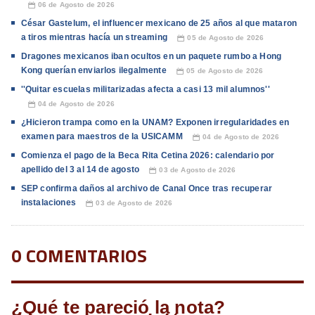
06 de Agosto de 2026
📅
César Gastelum, el influencer mexicano de 25 años al que mataron
a tiros mientras hacía un streaming
05 de Agosto de 2026
📅
Dragones mexicanos iban ocultos en un paquete rumbo a Hong
Kong querían enviarlos ilegalmente
05 de Agosto de 2026
📅
''Quitar escuelas militarizadas afecta a casi 13 mil alumnos''
04 de Agosto de 2026
📅
¿Hicieron trampa como en la UNAM? Exponen irregularidades en
examen para maestros de la USICAMM
04 de Agosto de 2026
📅
Comienza el pago de la Beca Rita Cetina 2026: calendario por
apellido del 3 al 14 de agosto
03 de Agosto de 2026
📅
SEP confirma daños al archivo de Canal Once tras recuperar
instalaciones
03 de Agosto de 2026
📅
0 COMENTARIOS
¿Qué te pareció la nota?