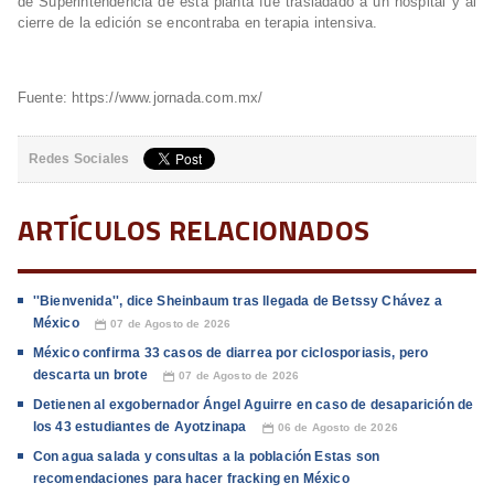
de Superintendencia de esta planta fue trasladado a un hospital y al
cierre de la edición se encontraba en terapia intensiva.
Fuente: https://www.jornada.com.mx/
Redes Sociales
ARTÍCULOS RELACIONADOS
''Bienvenida'', dice Sheinbaum tras llegada de Betssy Chávez a
México
07 de Agosto de 2026
📅
México confirma 33 casos de diarrea por ciclosporiasis, pero
descarta un brote
07 de Agosto de 2026
📅
Detienen al exgobernador Ángel Aguirre en caso de desaparición de
los 43 estudiantes de Ayotzinapa
06 de Agosto de 2026
📅
Con agua salada y consultas a la población Estas son
recomendaciones para hacer fracking en México