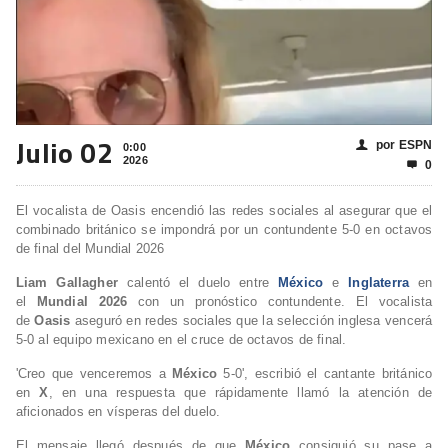
Julio 02
por ESPN
👤
0:00
2026
0

El vocalista de Oasis encendió las redes sociales al asegurar que el
combinado británico se impondrá por un contundente 5-0 en octavos
de final del Mundial 2026
Liam Gallagher
calentó el duelo entre
México
e
Inglaterra
en
el
Mundial 2026
con un pronóstico contundente. El vocalista
de
Oasis
aseguró en redes sociales que la selección inglesa vencerá
5-0 al equipo mexicano en el cruce de octavos de final.
'Creo que venceremos a
México
5-0', escribió el cantante británico
en
X
, en una respuesta que rápidamente llamó la atención de
aficionados en vísperas del duelo.
El mensaje llegó después de que
México
consiguió su pase a