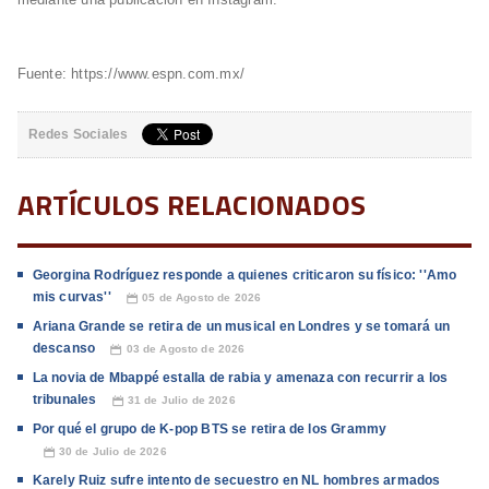
Fuente: https://www.espn.com.mx/
Redes Sociales
ARTÍCULOS RELACIONADOS
Georgina Rodríguez responde a quienes criticaron su físico: ''Amo
mis curvas''
05 de Agosto de 2026
📅
Ariana Grande se retira de un musical en Londres y se tomará un
descanso
03 de Agosto de 2026
📅
La novia de Mbappé estalla de rabia y amenaza con recurrir a los
tribunales
31 de Julio de 2026
📅
Por qué el grupo de K-pop BTS se retira de los Grammy
30 de Julio de 2026
📅
Karely Ruiz sufre intento de secuestro en NL hombres armados