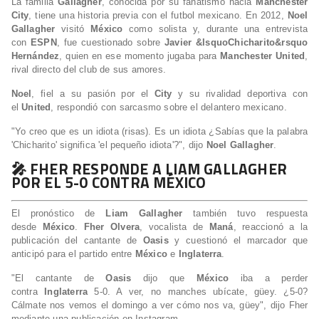
La familia
Gallagher
, conocida por su fanatismo hacia
Manchester
City
, tiene una historia previa con el futbol mexicano. En 2012,
Noel
Gallagher
visitó
México
como solista y, durante una entrevista
con
ESPN
, fue cuestionado sobre
Javier &lsquoChicharito&rsquo
Hernández
, quien en ese momento jugaba para
Manchester United
,
rival directo del club de sus amores.
Noel
, fiel a su pasión por el
City
y su rivalidad deportiva con
el
United
, respondió con sarcasmo sobre el delantero mexicano.
"Yo creo que es un idiota (risas). Es un idiota ¿Sabías que la palabra
'Chicharito' significa 'el pequeño idiota'?", dijo
Noel Gallagher
.
🎤 FHER RESPONDE A LIAM GALLAGHER
POR EL 5-0 CONTRA MÉXICO
El pronóstico de
Liam Gallagher
también tuvo respuesta
desde
México
.
Fher Olvera
, vocalista de
Maná
, reaccionó a la
publicación del cantante de
Oasis
y cuestionó el marcador que
anticipó para el partido entre
México
e
Inglaterra
.
"El cantante de
Oasis
dijo que
México
iba a perder
contra
Inglaterra
5-0. A ver, no manches ubícate, güey. ¿5-0?
Cálmate nos vemos el domingo a ver cómo nos va, güey", dijo Fher
mediante una publicación en Instagram.