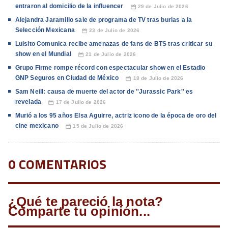
entraron al domicilio de la influencer
29 de Julio de 2026
📅
Alejandra Jaramillo sale de programa de TV tras burlas a la
Selección Mexicana
23 de Julio de 2026
📅
Luisito Comunica recibe amenazas de fans de BTS tras criticar su
show en el Mundial
21 de Julio de 2026
📅
Grupo Firme rompe récord con espectacular show en el Estadio
GNP Seguros en Ciudad de México
18 de Julio de 2026
📅
Sam Neill: causa de muerte del actor de ''Jurassic Park'' es
revelada
17 de Julio de 2026
📅
Murió a los 95 años Elsa Aguirre, actriz icono de la época de oro del
cine mexicano
15 de Julio de 2026
📅
0 COMENTARIOS
¿Qué te pareció la nota?
Comparte tu opinión...