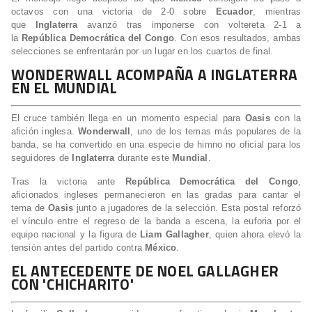
octavos con una victoria de 2-0 sobre
Ecuador
, mientras
que
Inglaterra
avanzó tras imponerse con voltereta 2-1 a
la
República Democrática del Congo
. Con esos resultados, ambas
selecciones se enfrentarán por un lugar en los cuartos de final.
WONDERWALL ACOMPAÑA A INGLATERRA
EN EL MUNDIAL
El cruce también llega en un momento especial para
Oasis
con la
afición inglesa.
Wonderwall
, uno de los temas más populares de la
banda, se ha convertido en una especie de himno no oficial para los
seguidores de
Inglaterra
durante este
Mundial
.
Tras la victoria ante
República Democrática del Congo
,
aficionados ingleses permanecieron en las gradas para cantar el
tema de
Oasis
junto a jugadores de la selección. Esta postal reforzó
el vínculo entre el regreso de la banda a escena, la euforia por el
equipo nacional y la figura de
Liam Gallagher
, quien ahora elevó la
tensión antes del partido contra
México
.
EL ANTECEDENTE DE NOEL GALLAGHER
CON 'CHICHARITO'