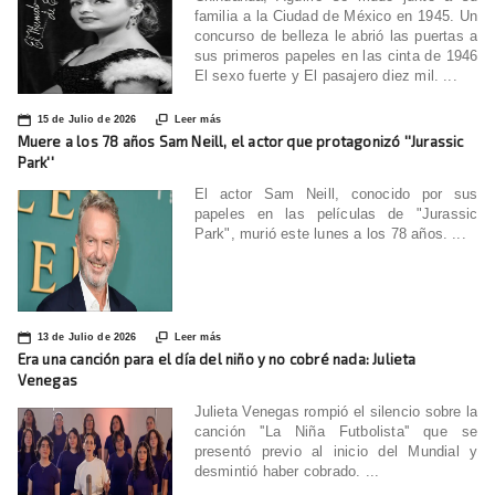
familia a la Ciudad de México en 1945. Un
concurso de belleza le abrió las puertas a
sus primeros papeles en las cinta de 1946
El sexo fuerte y El pasajero diez mil. ...
📅

15 de Julio de 2026
Leer más
Muere a los 78 años Sam Neill, el actor que protagonizó ''Jurassic
Park''
El actor Sam Neill, conocido por sus
papeles en las películas de "Jurassic
Park", murió este lunes a los 78 años. ...
📅

13 de Julio de 2026
Leer más
Era una canción para el día del niño y no cobré nada: Julieta
Venegas
Julieta Venegas rompió el silencio sobre la
canción ''La Niña Futbolista'' que se
presentó previo al inicio del Mundial y
desmintió haber cobrado. ...