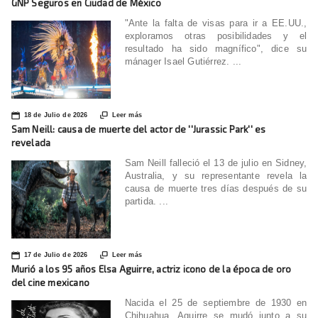
GNP Seguros en Ciudad de México
"Ante la falta de visas para ir a EE.UU.,
exploramos otras posibilidades y el
resultado ha sido magnífico", dice su
mánager Isael Gutiérrez. ...
📅

18 de Julio de 2026
Leer más
Sam Neill: causa de muerte del actor de ''Jurassic Park'' es
revelada
Sam Neill falleció el 13 de julio en Sidney,
Australia, y su representante revela la
causa de muerte tres días después de su
partida. ...
📅

17 de Julio de 2026
Leer más
Murió a los 95 años Elsa Aguirre, actriz icono de la época de oro
del cine mexicano
Nacida el 25 de septiembre de 1930 en
Chihuahua, Aguirre se mudó junto a su