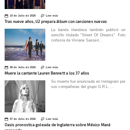
📅

10 de Julio de 2026
Leer más
Tras nueve años, U2 prepara álbum con canciones nuevas
La banda irlandesa también publicó un
sencillo titulado ''Street Of Dreams''. Foto
cortesía de Viviane Sassen...
📅

08 de Julio de 2026
Leer más
Muere la cantante Lauren Bennett a los 37 años
Su muerte fue anunciada en Instagram por
sus compañeras del grupo G.R.L. ...
📅

07 de Julio de 2026
Leer más
Oasis pronostica goleada de Inglaterra sobre México Maná