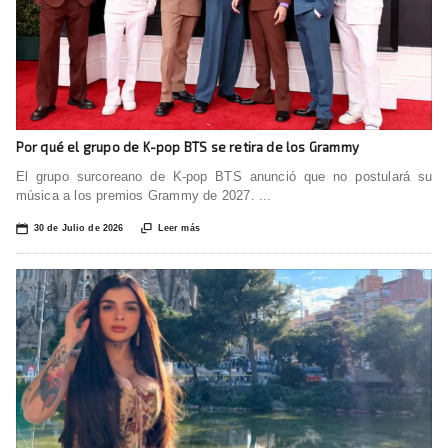
Por qué el grupo de K-pop BTS se retira de los Grammy
El grupo surcoreano de K-pop BTS anunció que no postulará su
música a los premios Grammy de 2027. ...
📅

30 de Julio de 2026
Leer más