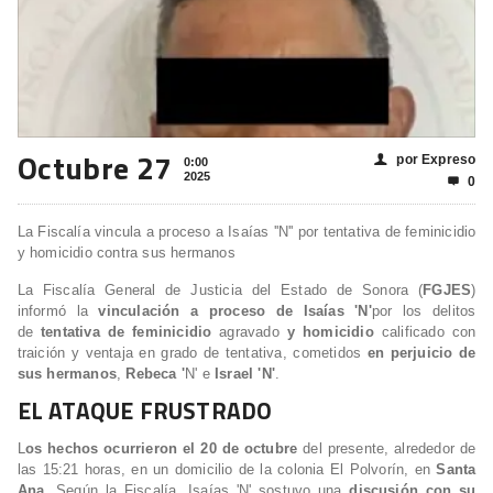
Octubre 27
por Expreso
👤
0:00
2025
0

La Fiscalía vincula a proceso a Isaías ''N'' por tentativa de feminicidio
y homicidio contra sus hermanos
La Fiscalía General de Justicia del Estado de Sonora (
FGJES
)
informó la
vinculación a proceso de Isaías 'N'
por los delitos
de
tentativa de feminicidio
agravado
y
homicidio
calificado con
traición y ventaja en grado de tentativa
, cometidos
en perjuicio de
sus hermanos
,
Rebeca
'
N' e
Israel
'N'
.
EL ATAQUE FRUSTRADO
L
os hechos ocurrieron el 20 de octubre
del presente, alrededor de
las 15:21 horas, en un domicilio de la colonia El Polvorín, en
Santa
Ana
. Según la Fiscalía, Isaías 'N' sostuvo una
discusión con su