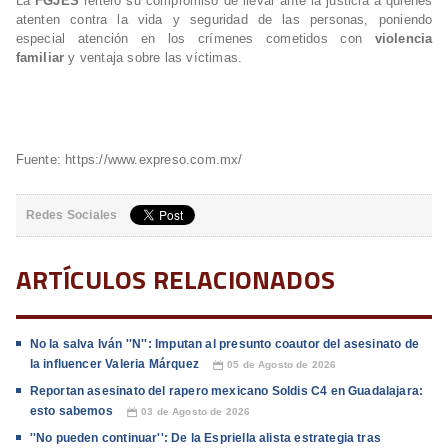
La
FGJES
reiteró su compromiso de llevar ante la justicia a quienes
atenten contra la vida y seguridad de las personas, poniendo
especial atención en los crímenes cometidos con
violencia
familiar
y ventaja sobre las víctimas.
Fuente: https://www.expreso.com.mx/
Redes Sociales
ARTÍCULOS RELACIONADOS
No la salva Iván ''N'': Imputan al presunto coautor del asesinato de
la influencer Valeria Márquez
05 de Agosto de 2026
📅
Reportan asesinato del rapero mexicano Soldis C4 en Guadalajara:
esto sabemos
03 de Agosto de 2026
📅
''No pueden continuar'': De la Espriella alista estrategia tras