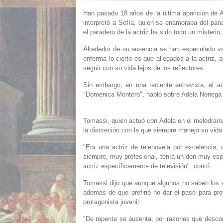
Han pasado 18 años de la última aparición de Ad
interpretó a Sofía, quien se enamoraba del pa
el paradero de la actriz ha sido todo un misterio.
Alrededor de su ausencia se han especulado va
enferma lo cierto es que allegados a la actriz, 
seguir con su vida lejos de los reflectores.
Sin embargo, en una reciente entrevista, el a
"Doménica Montero", habló sobre Adela Noriega y
Tomassi, quien actuó con Adela en el melodrama 
la discreción con la que siempre manejó su vida
"Era una actriz de telenovela por excelencia
siempre, muy profesional, tenía un don muy espe
actriz específicamente de televisión", contó.
Tomassi dijo que aunque algunos no saben los ve
además de que prefirió no dar el paso para pr
protagonista juvenil.
"De repente se ausenta, por razones que desco