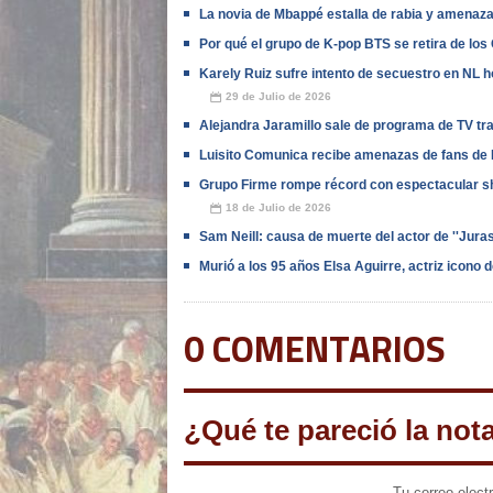
La novia de Mbappé estalla de rabia y amenaza 
Por qué el grupo de K-pop BTS se retira de l
Karely Ruiz sufre intento de secuestro en NL h
29 de Julio de 2026
📅
Alejandra Jaramillo sale de programa de TV tr
Luisito Comunica recibe amenazas de fans de B
Grupo Firme rompe récord con espectacular s
18 de Julio de 2026
📅
Sam Neill: causa de muerte del actor de ''Jura
Murió a los 95 años Elsa Aguirre, actriz icono 
0 COMENTARIOS
¿Qué te pareció la not
Tu correo elect