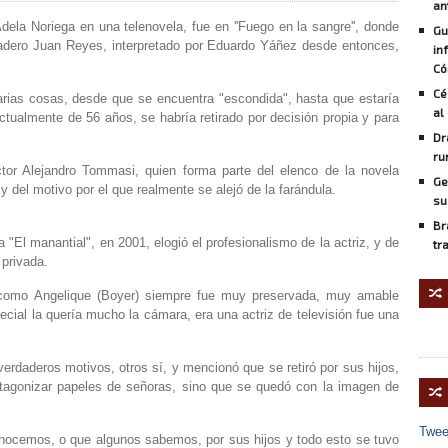
an
ela Noriega en una telenovela, fue en ''Fuego en la sangre'', donde
Gu
nadero Juan Reyes, interpretado por Eduardo Yáñez desde entonces,
in
Có
Cé
rias cosas, desde que se encuentra "escondida", hasta que estaría
al
actualmente de 56 años, se habría retirado por decisión propia y para
Dr
ru
ctor Alejandro Tommasi, quien forma parte del elenco de la novela
Ge
 del motivo por el que realmente se alejó de la farándula.
su
Br
"El manantial", en 2001, elogió el profesionalismo de la actriz, y de
tr
 privada.
🔀
, como Angelique (Boyer) siempre fue muy preservada, muy amable
cial la quería mucho la cámara, era una actriz de televisión fue una
rdaderos motivos, otros sí, y mencionó que se retiró por sus hijos,
otagonizar papeles de señoras, sino que se quedó con la imagen de
🔀
Twee
nocemos, o que algunos sabemos, por sus hijos y todo esto se tuvo