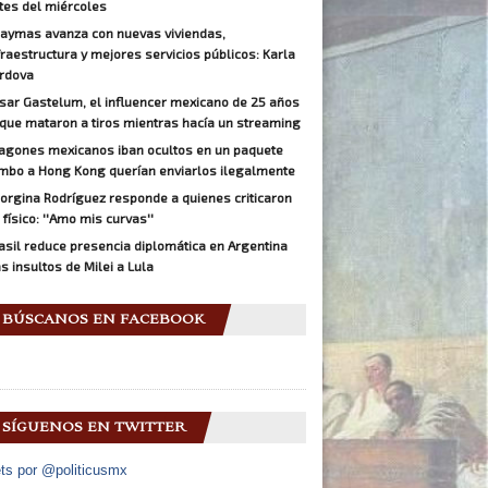
tes del miércoles
aymas avanza con nuevas viviendas,
fraestructura y mejores servicios públicos: Karla
rdova
sar Gastelum, el influencer mexicano de 25 años
 que mataron a tiros mientras hacía un streaming
agones mexicanos iban ocultos en un paquete
mbo a Hong Kong querían enviarlos ilegalmente
orgina Rodríguez responde a quienes criticaron
 físico: ''Amo mis curvas''
asil reduce presencia diplomática en Argentina
as insultos de Milei a Lula
BÚSCANOS EN FACEBOOK
SÍGUENOS EN TWITTER
ts por @politicusmx