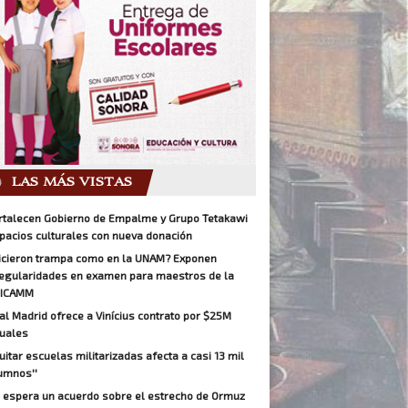
LAS MÁS VISTAS
rtalecen Gobierno de Empalme y Grupo Tetakawi
pacios culturales con nueva donación
icieron trampa como en la UNAM? Exponen
regularidades en examen para maestros de la
ICAMM
al Madrid ofrece a Vinícius contrato por $25M
uales
Quitar escuelas militarizadas afecta a casi 13 mil
umnos''
 espera un acuerdo sobre el estrecho de Ormuz