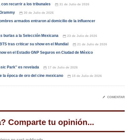
con recurrir a los tribunales
31 de Julio de 2026
📅
os Grammy
30 de Julio de 2026
📅
ombres armados entraron al domicilio de la influencer
as burlas a la Selección Mexicana
23 de Julio de 2026
📅
TS tras criticar su show en el Mundial
21 de Julio de 2026
📅
how en el Estadio GNP Seguros en Ciudad de México
ssic Park'' es revelada
17 de Julio de 2026
📅
de la época de oro del cine mexicano
15 de Julio de 2026
📅
✎
COMENTAR
a? Comparte tu opinión...
rónico no será publicado.