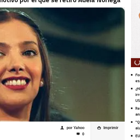
Fo
es
¿H
ir
US
Re
an
''
por Yahoo
Imprimir
al
👤

0

EU