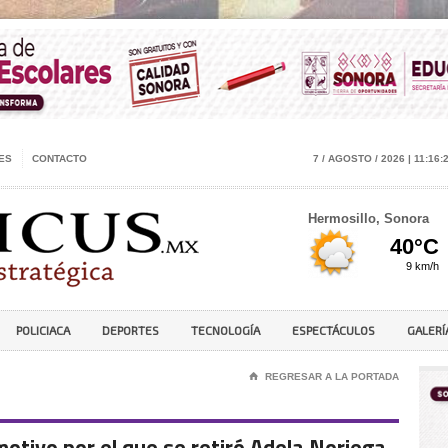
ES
CONTACTO
7 / AGOSTO / 2026 | 11:16:
Hermosillo, Sonora
POLICIACA
DEPORTES
TECNOLOGÍA
ESPECTÁCULOS
GALERÍ
⌂
REGRESAR A LA PORTADA
otivo por el que se retiró Adela Noriega