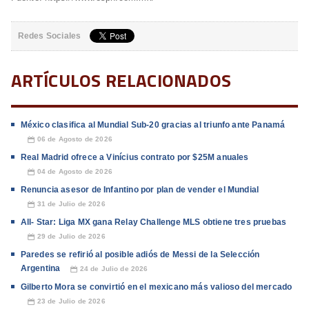
Redes Sociales
ARTÍCULOS RELACIONADOS
México clasifica al Mundial Sub-20 gracias al triunfo ante Panamá
06 de Agosto de 2026
📅
Real Madrid ofrece a Vinícius contrato por $25M anuales
04 de Agosto de 2026
📅
Renuncia asesor de Infantino por plan de vender el Mundial
31 de Julio de 2026
📅
All- Star: Liga MX gana Relay Challenge MLS obtiene tres pruebas
29 de Julio de 2026
📅
Paredes se refirió al posible adiós de Messi de la Selección
Argentina
24 de Julio de 2026
📅
Gilberto Mora se convirtió en el mexicano más valioso del mercado
23 de Julio de 2026
📅