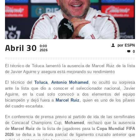
Abril 30
por ESPN
👤
0:00
2026
0

El técnico de Toluca lamentó la ausencia de Marcel Ruiz de la lista
de Javier Aguirre y asegura está mejorando su rendimiento
El técnico del
Toluca
,
Antonio Mohamed
, no ocultó su sorpresa
ante la lista que dio a conocer el seleccionador nacional, Javier
Aguirre, en la cual solo convocó a dos elementos del equipo
bicampeón y dejó fuera a
Marcel Ruiz
, quien es uno de los pilares
del cuadro escarlata.
En conferencia de prensa previo al partido de ida de las semifinales
de Concacaf Champions Cup,
Mohamed
, rechazó que la ausencia
de
Marcel Ruiz
de la lista de jugadores para la
Copa Mundial FIFA
2026
se deba a la rotura parcial de ligamento cruzado anterior que