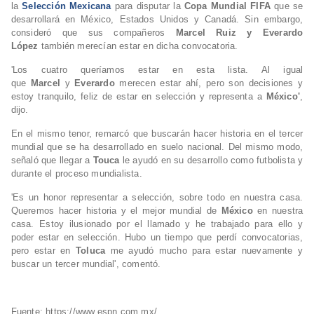
la
Selección Mexicana
para disputar la
Copa Mundial FIFA
que se
desarrollará en México, Estados Unidos y Canadá. Sin embargo,
consideró que sus compañeros
Marcel Ruiz y Everardo
López
también merecían estar en dicha convocatoria.
'Los cuatro queríamos estar en esta lista. Al igual
que
Marcel
y
Everardo
merecen estar ahí, pero son decisiones y
estoy tranquilo, feliz de estar en selección y representa a
México'
,
dijo.
En el mismo tenor, remarcó que buscarán hacer historia en el tercer
mundial que se ha desarrollado en suelo nacional. Del mismo modo,
señaló que llegar a
Touca
le ayudó en su desarrollo como futbolista y
durante el proceso mundialista.
'Es un honor representar a selección, sobre todo en nuestra casa.
Queremos hacer historia y el mejor mundial de
México
en nuestra
casa. Estoy ilusionado por el llamado y he trabajado para ello y
poder estar en selección. Hubo un tiempo que perdí convocatorias,
pero estar en
Toluca
me ayudó mucho para estar nuevamente y
buscar un tercer mundial', comentó.
Fuente: https://www.espn.com.mx/