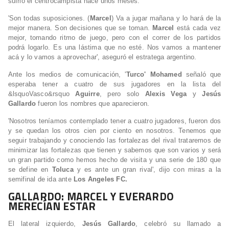
sufrió el centrocampista hace unos meses.
'Son todas suposiciones. (
Marcel
) Va a jugar mañana y lo hará de la
mejor manera. Son decisiones que se toman.
Marcel
está cada vez
mejor, tomando ritmo de juego, pero con el correr de los partidos
podrá logarlo. Es una lástima que no esté. Nos vamos a mantener
acá y lo vamos a aprovechar', aseguró el estratega argentino.
Ante los medios de comunicación,
'
Turco' Mohamed
señaló que
esperaba tener a cuatro de sus jugadores en la lista del
&lsquoVasco&rsquo
Aguirre
, pero solo
Alexis Vega
y
Jesús
Gallardo
fueron los nombres que aparecieron.
'Nosotros teníamos contemplado tener a cuatro jugadores, fueron dos
y se quedan los otros cien por ciento en nosotros. Tenemos que
seguir trabajando y conociendo las fortalezas del rival trataremos de
minimizar las fortalezas que tienen y sabemos que son varios y será
un gran partido como hemos hecho de visita y una serie de 180 que
se define en
Toluca
y es ante un gran rival', dijo con miras a la
semifinal de ida ante
Los Angeles FC.
GALLARDO: MARCEL Y EVERARDO
MERECÍAN ESTAR
El lateral izquierdo,
Jesús Gallardo
, celebró su llamado a