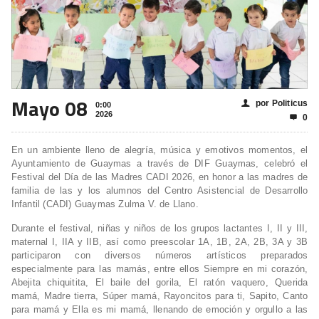
Mayo 08
por Politicus
👤
0:00
2026
0

En un ambiente lleno de alegría, música y emotivos momentos, el
Ayuntamiento de Guaymas a través de DIF Guaymas, celebró el
Festival del Día de las Madres CADI 2026, en honor a las madres de
familia de las y los alumnos del Centro Asistencial de Desarrollo
Infantil (CADI) Guaymas Zulma V. de Llano.
Durante el festival, niñas y niños de los grupos lactantes I, II y III,
maternal I, IIA y IIB, así como preescolar 1A, 1B, 2A, 2B, 3A y 3B
participaron con diversos números artísticos preparados
especialmente para las mamás, entre ellos Siempre en mi corazón,
Abejita chiquitita, El baile del gorila, El ratón vaquero, Querida
mamá, Madre tierra, Súper mamá, Rayoncitos para ti, Sapito, Canto
para mamá y Ella es mi mamá, llenando de emoción y orgullo a las