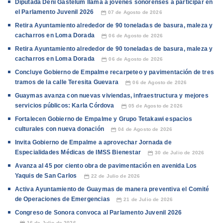
Diputada Deni Gastélum llama a jóvenes sonorenses a participar en
el Parlamento Juvenil 2026
07 de Agosto de 2026
📅
Retira Ayuntamiento alrededor de 90 toneladas de basura, maleza y
cacharros en Loma Dorada
06 de Agosto de 2026
📅
Retira Ayuntamiento alrededor de 90 toneladas de basura, maleza y
cacharros en Loma Dorada
06 de Agosto de 2026
📅
Concluye Gobierno de Empalme recarpeteo y pavimentación de tres
tramos de la calle Teresita Guevara
06 de Agosto de 2026
📅
Guaymas avanza con nuevas viviendas, infraestructura y mejores
servicios públicos: Karla Córdova
05 de Agosto de 2026
📅
Fortalecen Gobierno de Empalme y Grupo Tetakawi espacios
culturales con nueva donación
04 de Agosto de 2026
📅
Invita Gobierno de Empalme a aprovechar Jornada de
Especialidades Médicas de IMSS Bienestar
30 de Julio de 2026
📅
Avanza al 45 por ciento obra de pavimentación en avenida Los
Yaquis de San Carlos
22 de Julio de 2026
📅
Activa Ayuntamiento de Guaymas de manera preventiva el Comité
de Operaciones de Emergencias
21 de Julio de 2026
📅
Congreso de Sonora convoca al Parlamento Juvenil 2026
16 de Julio de 2026