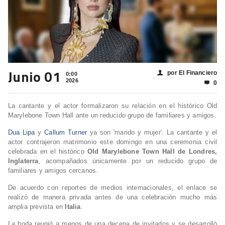
Junio 01
por El Financiero
👤
0:00
2026
0

La cantante y el actor formalizaron su relación en el histórico Old
Marylebone Town Hall ante un reducido grupo de familiares y amigos.
Dua Lipa
y
Callum Turner
ya son 'marido y mujer'. La cantante y el
actor contrajeron matrimonio este domingo en una ceremonia civil
celebrada en el histórico
Old Marylebone Town Hall de Londres,
Inglaterra
, acompañados únicamente por un reducido grupo de
familiares y amigos cercanos.
De acuerdo con reportes de medios internacionales, el enlace se
realizó de manera privada antes de una celebración mucho más
amplia prevista en
Italia
.
La boda reunió a menos de una decena de invitados y se desarrolló