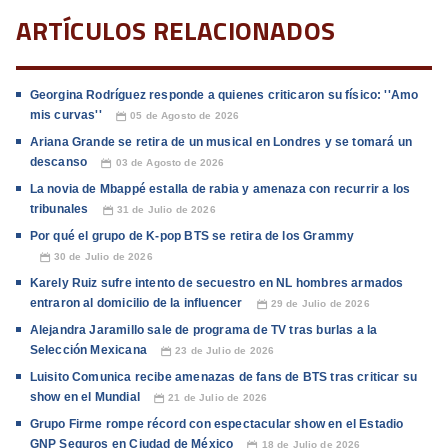
ARTÍCULOS RELACIONADOS
Georgina Rodríguez responde a quienes criticaron su físico: ''Amo
mis curvas''
05 de Agosto de 2026
📅
Ariana Grande se retira de un musical en Londres y se tomará un
descanso
03 de Agosto de 2026
📅
La novia de Mbappé estalla de rabia y amenaza con recurrir a los
tribunales
31 de Julio de 2026
📅
Por qué el grupo de K-pop BTS se retira de los Grammy
30 de Julio de 2026
📅
Karely Ruiz sufre intento de secuestro en NL hombres armados
entraron al domicilio de la influencer
29 de Julio de 2026
📅
Alejandra Jaramillo sale de programa de TV tras burlas a la
Selección Mexicana
23 de Julio de 2026
📅
Luisito Comunica recibe amenazas de fans de BTS tras criticar su
show en el Mundial
21 de Julio de 2026
📅
Grupo Firme rompe récord con espectacular show en el Estadio
GNP Seguros en Ciudad de México
18 de Julio de 2026
📅