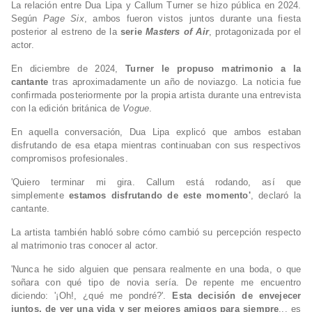
La relación entre Dua Lipa y Callum Turner se hizo pública en 2024.
Según
Page Six
, ambos fueron vistos juntos durante una fiesta
posterior al estreno de la
serie
Masters of Air
, protagonizada por el
actor.
En diciembre de 2024,
Turner le propuso matrimonio a la
cantante
tras aproximadamente un año de noviazgo. La noticia fue
confirmada posteriormente por la propia artista durante una entrevista
con la edición británica de
Vogue
.
En aquella conversación, Dua Lipa explicó que ambos estaban
disfrutando de esa etapa mientras continuaban con sus respectivos
compromisos profesionales.
'Quiero terminar mi gira. Callum está rodando, así que
simplemente
estamos disfrutando de este momento'
, declaró la
cantante.
La artista también habló sobre cómo cambió su percepción respecto
al matrimonio tras conocer al actor.
'Nunca he sido alguien que pensara realmente en una boda, o que
soñara con qué tipo de novia sería. De repente me encuentro
diciendo: '¡Oh!, ¿qué me pondré?'.
Esta decisión de envejecer
juntos, de ver una vida y ser mejores amigos para siempre
... es