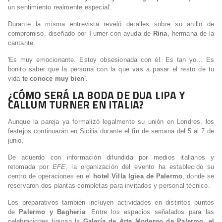
un sentimiento realmente especial'.
Durante la misma entrevista reveló detalles sobre su anillo de
compromiso, diseñado por Turner con ayuda de
Rina
, hermana de la
cantante.
'Es muy emocionante. Estoy obsesionada con él. Es tan yo... Es
bonito saber que la persona con la que vas a pasar el resto de tu
vida
te conoce muy bien'
.
¿CÓMO SERÁ LA BODA DE DUA LIPA Y
CALLUM TURNER EN ITALIA?
Aunque la pareja ya formalizó legalmente su unión en Londres, los
festejos continuarán en Sicilia durante el fin de semana del 5 al 7 de
junio.
De acuerdo con información difundida por medios italianos y
retomada por
EFE
, la organización del evento ha establecido su
centro de operaciones en el
hotel Villa Igiea de Palermo
, donde se
reservaron dos plantas completas para invitados y personal técnico.
Los preparativos también incluyen actividades en distintos puntos
de
Palermo y Bagheria
. Entre los espacios señalados para las
celebraciones figuran la
Galería de Arte Moderno de Palermo, el