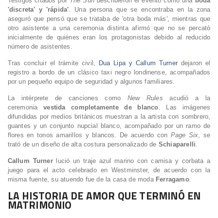
Testigos citados por
The Sun
describieron el evento como una
boda
'discreta' y 'rápida'
. Una persona que se encontraba en la zona
aseguró que pensó que se trataba de 'otra boda más', mientras que
otro asistente a una ceremonia distinta afirmó que no se percató
inicialmente de quiénes eran los protagonistas debido al reducido
número de asistentes.
Tras concluir el trámite civil,
Dua Lipa y Callum Turner
dejaron el
registro a bordo de un clásico taxi negro londinense, acompañados
por un pequeño equipo de seguridad y algunos familiares.
La intérprete de canciones como
New Rules
acudió a la
ceremonia
vestida completamente de blanco
. Las imágenes
difundidas por medios británicos muestran a la artista con sombrero,
guantes y un conjunto nupcial blanco, acompañado por un ramo de
flores en tonos amarillos y blancos. De acuerdo con
Page Six
, se
trató de un diseño de alta costura personalizado de
Schiaparelli
.
Callum Turner
lució un traje azul marino con camisa y corbata a
juego para el acto celebrado en Westminster, de acuerdo con la
misma fuente, su atuendo fue de la casa de moda
Ferragamo
.
LA HISTORIA DE AMOR QUE TERMINÓ EN
MATRIMONIO