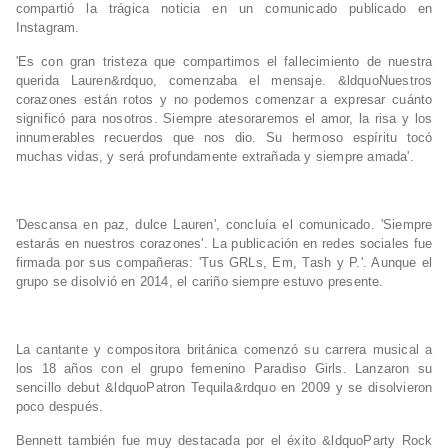
compartió la trágica noticia en un comunicado publicado en
Instagram.
'Es con gran tristeza que compartimos el fallecimiento de nuestra
querida Lauren&rdquo, comenzaba el mensaje. &ldquoNuestros
corazones están rotos y no podemos comenzar a expresar cuánto
significó para nosotros. Siempre atesoraremos el amor, la risa y los
innumerables recuerdos que nos dio. Su hermoso espíritu tocó
muchas vidas, y será profundamente extrañada y siempre amada'.
'Descansa en paz, dulce Lauren', concluía el comunicado. 'Siempre
estarás en nuestros corazones'. La publicación en redes sociales fue
firmada por sus compañeras: 'Tus GRLs, Em, Tash y P.'. Aunque el
grupo se disolvió en 2014, el cariño siempre estuvo presente.
La cantante y compositora británica comenzó su carrera musical a
los 18 años con el grupo femenino Paradiso Girls. Lanzaron su
sencillo debut &ldquoPatron Tequila&rdquo en 2009 y se disolvieron
poco después.
Bennett también fue muy destacada por el éxito &ldquoParty Rock