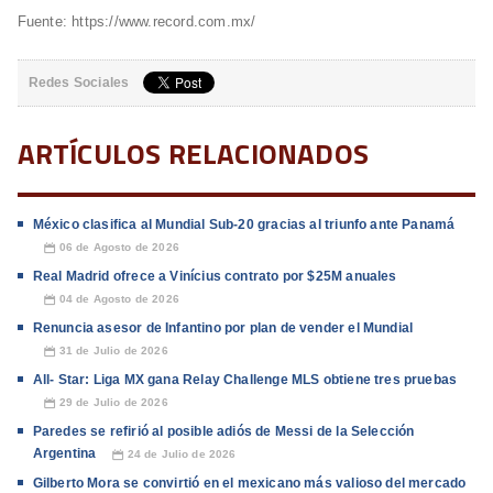
Fuente: https://www.record.com.mx/
Redes Sociales
ARTÍCULOS RELACIONADOS
México clasifica al Mundial Sub-20 gracias al triunfo ante Panamá
06 de Agosto de 2026
📅
Real Madrid ofrece a Vinícius contrato por $25M anuales
04 de Agosto de 2026
📅
Renuncia asesor de Infantino por plan de vender el Mundial
31 de Julio de 2026
📅
All- Star: Liga MX gana Relay Challenge MLS obtiene tres pruebas
29 de Julio de 2026
📅
Paredes se refirió al posible adiós de Messi de la Selección
Argentina
24 de Julio de 2026
📅
Gilberto Mora se convirtió en el mexicano más valioso del mercado