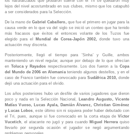
los naturalizados que probaron suerte con el Tri se quedaron muy
lejos del nivel acostumbrado en sus clubes, mismo que los catapultó
a ser considerados para la Selección.
De la mano de
Gabriel Caballero,
que fue el primero en jugar para la
causa verde en lo que va del siglo se inició un conteo que ha tenido
más fracasos que éxitos el entonces volante de los Tuzos fue
elegido para el
Mundial de Corea-Japón 2002,
donde tuvo una
actuación muy discreta.
Posteriormente, llegó el tiempo para 'Sinha' y Guille, ambos
manteniendo un nivel regular, aunque por debajo de lo que ofrecían
en
Toluca y Rayados
respectivamente. Los dos fueron a la
Copa
del Mundo de 2006 en Alemania
teniendo algunos destellos, y en el
caso de Franco también fue convocado para
Sudáfrica 2010,
donde
dejó una actuación para el olvido.
Los años posteriores hubo un desfile de varios jugadores que dieron
poco y nada en la Selección Nacional,
Leandro Augusto, Vicente
Matías Vuoso, Lucas Ayala, Damián Álvarez, Christian Giménez
y Lucas Lobos
, este último sin ni siquiera poder haber debutado con
el Tri, pues, aunque si fue convocado en la corta etapa de
Víctor
Vucetich
, el atacante no jugó y para cuando
Miguel Herrera
quiso
llevarlo por segunda ocasión el jugador se negó argumentando
problemas personales.