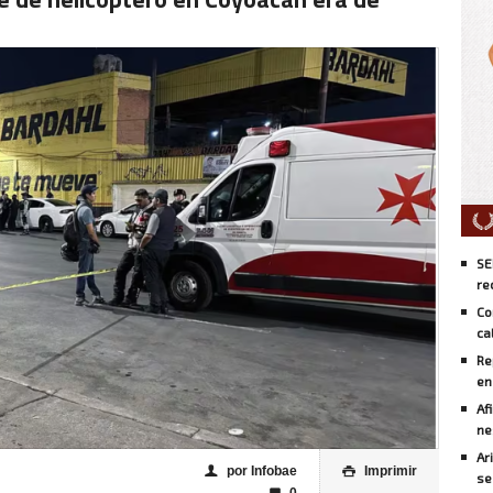
SE
re
Co
ca
Re
en
Af
ne
Ar
por Infobae
Imprimir
👤

se