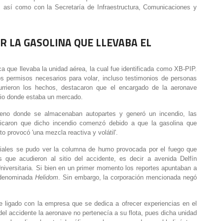
, así como con la Secretaría de Infraestructura, Comunicaciones y
R LA GASOLINA QUE LLEVABA EL
ca que llevaba la unidad aérea, la cual fue identificada como XB-PIP.
s permisos necesarios para volar
, incluso testimonios de personas
urrieron los hechos, destacaron que el encargado de la aeronave
sitio donde estaba un mercado.
terreno donde se almacenaban autopartes y
generó un incendio
, las
icaron que dicho incendio comenzó debido a que la gasolina que
o provocó 'una mezcla reactiva y volátil'.
iales se pudo ver la columna de humo provocada por el fuego que
 que acudieron al sitio del accidente, es decir a
avenida Delfín
niversitaria. Si bien en un primer momento los reportes apuntaban a
a denominada
Helidom
. Sin embargo, la corporación mencionada negó
ue ligado con la empresa que se dedica a ofrecer experiencias en el
del accidente
la aeronave no pertenecía a su flota
, pues dicha unidad