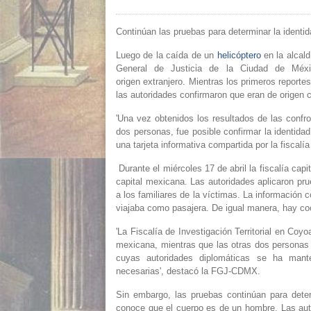
Continúan las pruebas para determinar la identid
Luego de la caída de un
helicóptero
en la alcal
General de Justicia de la Ciudad de Méx
origen
extranjero
. Mientras los primeros reportes
las autoridades confirmaron que
eran de origen 
'Una vez obtenidos los resultados de las confr
dos personas, fue posible
confirmar la identidad
una tarjeta informativa compartida por la fiscal
Durante el miércoles 17 de abril la fiscalía capi
capital mexicana. Las autoridades aplicaron
pru
a los familiares de la víctimas. La información 
viajaba como pasajera. De igual manera, hay coo
'La Fiscalía de Investigación Territorial en Co
mexicana
, mientras que las otras dos persona
cuyas autoridades diplomáticas se ha mante
necesarias', destacó la FGJ-CDMX.
Sin embargo, las pruebas continúan para deter
conoce que el cuerpo es de un hombre. Las aut