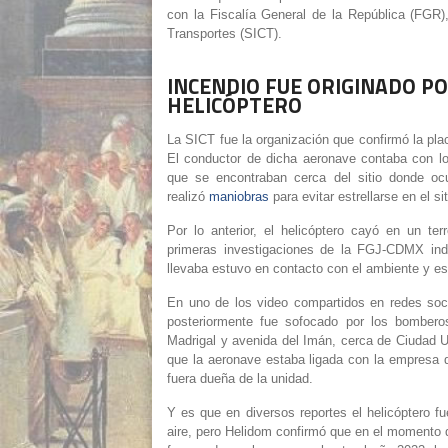
con la Fiscalía General de la República (
FGR
)
Transportes (
SICT
).
INCENDIO FUE ORIGINADO PO
HELICÓPTERO
La SICT fue la organización que confirmó la pla
El conductor de dicha aeronave
contaba con lo
que se encontraban cerca del sitio donde oc
realizó
maniobras
para evitar estrellarse en el 
Por lo anterior, el helicóptero cayó en un 
primeras investigaciones de la FGJ-CDMX ind
llevaba estuvo en contacto con el ambiente y est
En uno de los video compartidos en redes soc
posteriormente fue sofocado por los bomberos
Madrigal y avenida del Imán
, cerca de Ciudad U
que la aeronave estaba ligada con la empres
fuera dueña de la unidad.
Y es que en diversos reportes el helicóptero f
aire, pero Helidom confirmó que en el momento 