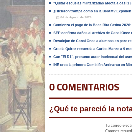
''Quitar escuelas militarizadas afecta a casi 13
¿Hicieron trampa como en la UNAM? Exponen 
04 de Agosto de 2026
📅
Comienza el pago de la Beca Rita Cetina 2026: c
SEP confirma daños al archivo de Canal Once t
Desalojan de Canal Once a alumnos en paro re
Grecia Quiroz recuerda a Carlos Manzo a 9 me
Cae ''El R1'', presunto autor intelectual del as
INE crea la primera Comisión Antinarco en Méx
0 COMENTARIOS
¿Qué te pareció la not
Tu correo elect
Campos requer