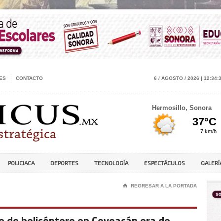
ES
CONTACTO
6 / AGOSTO / 2026 | 12:34:
Hermosillo, Sonora
POLICIACA
DEPORTES
TECNOLOGÍA
ESPECTÁCULOS
GALERÍ
⌂
REGRESAR A LA PORTADA
e de helicóptero en Coyoacán era de