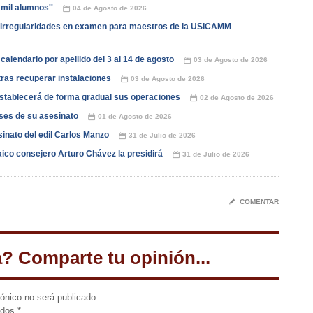
 mil alumnos''
04 de Agosto de 2026
📅
irregularidades en examen para maestros de la USICAMM
alendario por apellido del 3 al 14 de agosto
03 de Agosto de 2026
📅
ras recuperar instalaciones
03 de Agosto de 2026
📅
stablecerá de forma gradual sus operaciones
02 de Agosto de 2026
📅
ses de su asesinato
01 de Agosto de 2026
📅
esinato del edil Carlos Manzo
31 de Julio de 2026
📅
ico consejero Arturo Chávez la presidirá
31 de Julio de 2026
📅
✎
COMENTAR
a? Comparte tu opinión...
rónico no será publicado.
idos
*