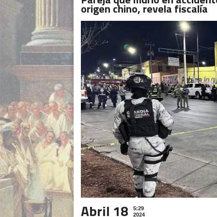
origen chino, revela fiscalía
Abril 18
5:29
2024