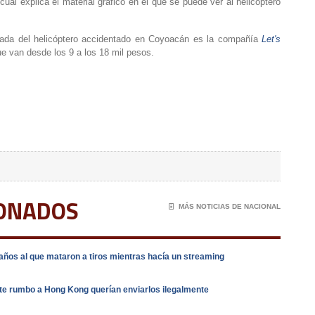
ual explica el material gráfico en el que se puede ver al helicóptero
gada del helicóptero accidentado en Coyoacán es la compañía
Let's
ue van desde los 9 a los 18 mil pesos.
IONADOS
📄
MÁS NOTICIAS DE NACIONAL
años al que mataron a tiros mientras hacía un streaming
e rumbo a Hong Kong querían enviarlos ilegalmente