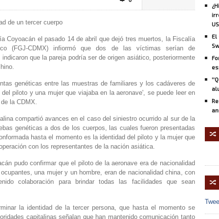
0

¿H
ir
ad de un tercer cuerpo
US
El
día Coyoacán el pasado 14 de abril que dejó tres muertos, la Fiscalía
Sw
ico (FGJ-CDMX) infiormó que dos de las víctimas serían de
 indicaron que la pareja podría ser de origen asiático, posteriormente
Fo
chino
.
es
''
ontas genéticas entre las muestras de familiares y los cadáveres de
al
 del piloto
y
una mujer que viajaba en la aeronave'
, se puede leer en
Re
ía de la CDMX.
an
talina compartió avances en el caso del siniestro ocurrido al sur de la
ebas genéticas
a dos de los cuerpos, las cuales fueron presentadas
🔀
conformada hasta el momento es la identidad del piloto y la mujer que
peración con los representantes de la nación asiática.
yoacán pudo confirmar que
el piloto de la aeronave era de nacionalidad
s
ocupantes
, una mujer y un hombre, eran de
nacionalidad china
, con
nido colaboración para brindar todas las facilidades que sean
🔀
Twee
minar la identidad de la
tercer persona
, que hasta el momento se
oridades capitalinas señalan que han mantenido comunicación tanto