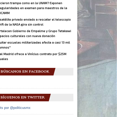
icieron trampa como en la UNAM? Exponen
regularidades en examen para maestros de la
ICAMM
 satélite privado enviado a rescatar el telescopio
ift de la NASA gira sin control
rtalecen Gobierno de Empalme y Grupo Tetakawi
pacios culturales con nueva donación
Quitar escuelas militarizadas afecta a casi 13 mil
umnos''
al Madrid ofrece a Vinícius contrato por $25M
uales
BÚSCANOS EN FACEBOOK
SÍGUENOS EN TWITTER
ts por @politicusmx