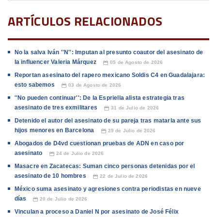
ARTÍCULOS RELACIONADOS
No la salva Iván ''N'': Imputan al presunto coautor del asesinato de
la influencer Valeria Márquez
05 de Agosto de 2026
📅
Reportan asesinato del rapero mexicano Soldis C4 en Guadalajara:
esto sabemos
03 de Agosto de 2026
📅
''No pueden continuar'': De la Espriella alista estrategia tras
asesinato de tres exmilitares
31 de Julio de 2026
📅
Detenido el autor del asesinato de su pareja tras matarla ante sus
hijos menores en Barcelona
29 de Julio de 2026
📅
Abogados de D4vd cuestionan pruebas de ADN en caso por
asesinato
24 de Julio de 2026
📅
Masacre en Zacatecas: Suman cinco personas detenidas por el
asesinato de 10 hombres
22 de Julio de 2026
📅
México suma asesinato y agresiones contra periodistas en nueve
días
20 de Julio de 2026
📅
Vinculan a proceso a Daniel N por asesinato de José Félix