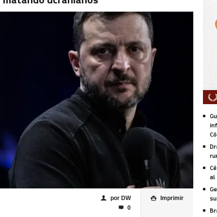
Gu
in
Có
Dr
ru
Cé
al
Ge
por DW
Imprimir
su
👤

0

Br