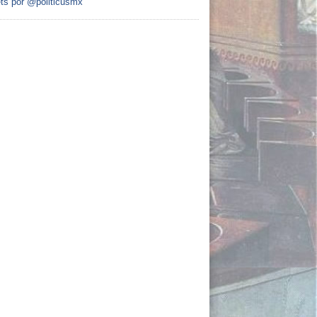
ts por @politicusmx