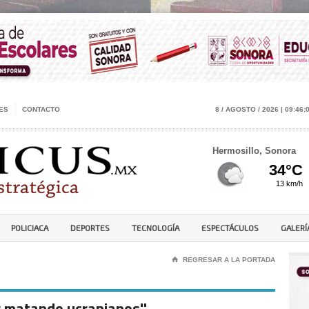
ES
CONTACTO
8 / AGOSTO / 2026 | 09:46:
Hermosillo, Sonora
POLICIACA
DEPORTES
TECNOLOGÍA
ESPECTÁCULOS
GALERÍ
⌂
REGRESAR A LA PORTADA
ir matando ucranianos''