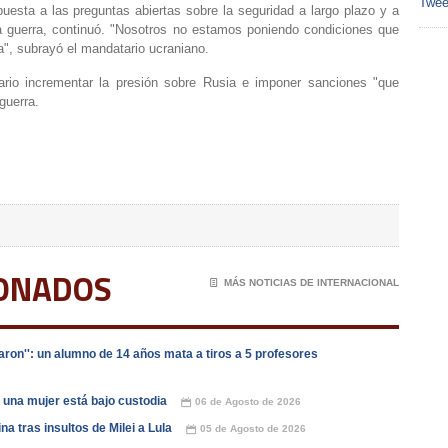
Twee
spuesta a las preguntas abiertas sobre la seguridad a largo plazo y a
la guerra, continuó. "Nosotros no estamos poniendo condiciones que
", subrayó el mandatario ucraniano.
ario incrementar la presión sobre Rusia e imponer sanciones "que
guerra.
IONADOS
📄
MÁS NOTICIAS DE INTERNACIONAL
ron'': un alumno de 14 años mata a tiros a 5 profesores
una mujer está bajo custodia
06 de Agosto de 2026
📅
a tras insultos de Milei a Lula
05 de Agosto de 2026
📅