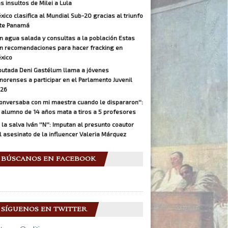
as insultos de Milei a Lula
xico clasifica al Mundial Sub-20 gracias al triunfo
te Panamá
n agua salada y consultas a la población Estas
n recomendaciones para hacer fracking en
xico
putada Deni Gastélum llama a jóvenes
norenses a participar en el Parlamento Juvenil
26
Conversaba con mi maestra cuando le dispararon'':
 alumno de 14 años mata a tiros a 5 profesores
 la salva Iván ''N'': Imputan al presunto coautor
l asesinato de la influencer Valeria Márquez
BÚSCANOS EN FACEBOOK
SÍGUENOS EN TWITTER