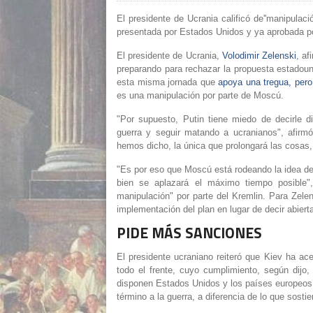
El presidente de Ucrania calificó de''manipulació
presentada por Estados Unidos y ya aprobada po
El presidente de Ucrania,
Volodimir Zelenski
, af
preparando para rechazar la propuesta estadoun
esta misma jornada que
apoya una tregua, pero
es una manipulación por parte de Moscú.
"Por supuesto, Putin tiene miedo de decirle d
guerra y seguir matando a ucranianos", afirmó
hemos dicho, la única que prolongará las cosas, 
"Es por eso que Moscú está rodeando la idea de u
bien se aplazará el máximo tiempo posible", 
manipulación" por parte del Kremlin. Para Zelen
implementación del plan en lugar de decir abiert
PIDE MÁS SANCIONES
El presidente ucraniano reiteró que Kiev ha ace
todo el frente, cuyo cumplimiento, según dijo,
disponen Estados Unidos y los países europeos.
término a la guerra, a diferencia de lo que sost