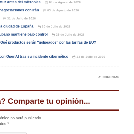
muz antes del miércoles
04 de Agosto de 2026
📅
negociaciones con Irán
03 de Agosto de 2026
📅
31 de Julio de 2026
📅
 a ciudad de España
30 de Julio de 2026
📅
cubano mantiene bajo control
29 de Julio de 2026
📅
ué productos serán ''golpeados'' por las tarifas de EU?
con OpenAI tras su incidente cibernético
23 de Julio de 2026
📅
✎
COMENTAR
a? Comparte tu opinión...
rónico no será publicado.
idos
*