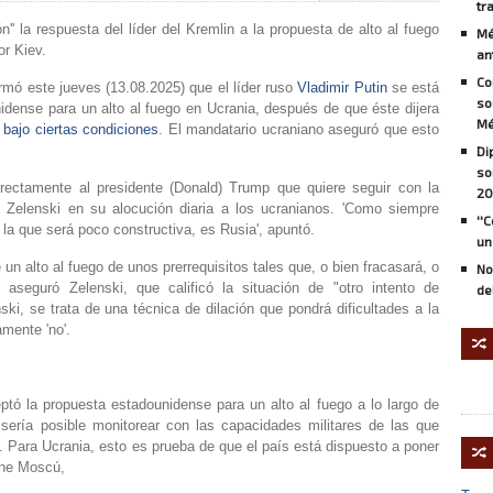
tr
n'' la respuesta del líder del Kremlin a la propuesta de alto al fuego
Mé
r Kiev.
an
Co
irmó este jueves (13.08.2025) que el líder ruso
Vladimir Putin
se está
so
idense para un alto al fuego en Ucrania, después de que éste dijera
Mé
 bajo ciertas condiciones
. El mandatario ucraniano aseguró que esto
Di
so
irectamente al presidente (Donald) Trump que quiere seguir con la
20
 Zelenski en su alocución diaria a los ucranianos. 'Como siempre
''
la que será poco constructiva, es Rusia', apuntó.
un
n alto al fuego de unos prerrequisitos tales que, o bien fracasará, o
No
aseguró Zelenski, que calificó la situación de "otro intento de
de
ski, se trata de una técnica de dilación que pondrá dificultades a la
amente 'no'.
🔀
ptó la propuesta estadounidense para un alto al fuego a lo largo de
 sería posible monitorear con las capacidades militares de las que
 Para Ucrania, esto es prueba de que el país está dispuesto a poner
🔀
iene Moscú,