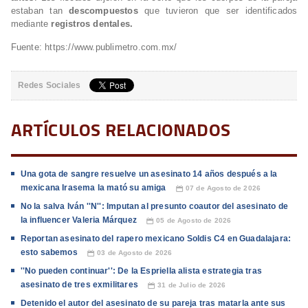
estaban tan
descompuestos
que tuvieron que ser identificados
mediante
registros dentales.
Fuente: https://www.publimetro.com.mx/
Redes Sociales
ARTÍCULOS RELACIONADOS
Una gota de sangre resuelve un asesinato 14 años después a la
mexicana Irasema la mató su amiga
07 de Agosto de 2026
📅
No la salva Iván ''N'': Imputan al presunto coautor del asesinato de
la influencer Valeria Márquez
05 de Agosto de 2026
📅
Reportan asesinato del rapero mexicano Soldis C4 en Guadalajara:
esto sabemos
03 de Agosto de 2026
📅
''No pueden continuar'': De la Espriella alista estrategia tras
asesinato de tres exmilitares
31 de Julio de 2026
📅
Detenido el autor del asesinato de su pareja tras matarla ante sus