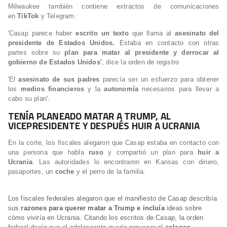
Milwaukee también contiene extractos de comunicaciones
en
TikTok
y Telegram.
'Casap parece haber
escrito un texto
que llama al
asesinato del
presidente de Estados Unidos.
Estaba en contacto con otras
partes sobre su
plan para matar al presidente y derrocar al
gobierno de Estados Unidos'
, dice la orden de registro
'El
asesinato de sus padres
parecía ser un esfuerzo para obtener
los
medios
financieros
y la
autonomía
necesarios para llevar a
cabo su plan'.
TENÍA PLANEADO MATAR A TRUMP, AL
VICEPRESIDENTE Y DESPUÉS HUIR A UCRANIA
En la corte, los fiscales alegaron que Casap estaba en contacto con
una persona que habla
ruso
y compartió un plan para
huir a
Ucrania
. Las autoridades lo encontraron en Kansas con dinero,
pasaportes, un
coche
y el perro de la familia.
Los fiscales federales alegaron que el manifiesto de Casap describía
sus
razones para querer matar a Trump e incluía
ideas sobre
cómo viviría en Ucrania. Citando los escritos de Casap, la orden