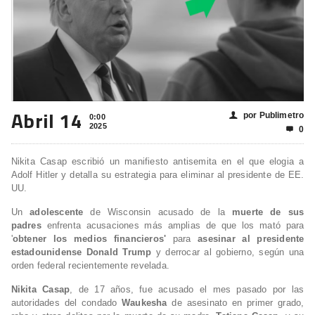
Abril 14
por Publimetro
👤
0:00
2025
0

Nikita Casap escribió un manifiesto antisemita en el que elogia a
Adolf Hitler y detalla su estrategia para eliminar al presidente de EE.
UU.
Un
adolescente
de Wisconsin acusado de la
muerte de sus
padres
enfrenta acusaciones más amplias de que los mató para
'
obtener los medios financieros'
para
asesinar al presidente
estadounidense Donald Trump
y derrocar al gobierno, según una
orden federal recientemente revelada.
Nikita Casap
, de 17 años, fue acusado el mes pasado por las
autoridades del condado
Waukesha
de asesinato en primer grado,