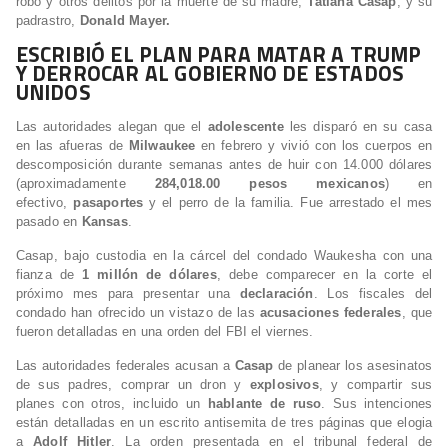
robo y otros delitos por la muerte de su madre,
Tatiana Casap
, y su
padrastro,
Donald Mayer.
ESCRIBIÓ EL PLAN PARA MATAR A TRUMP
Y DERROCAR AL GOBIERNO DE ESTADOS
UNIDOS
Las autoridades alegan que el
adolescente
les disparó en su casa
en las afueras de
Milwaukee
en febrero y vivió con los cuerpos en
descomposición durante semanas antes de huir con 14.000 dólares
(aproximadamente
284,018.00 pesos mexicanos
) en
efectivo,
pasaportes
y el perro de la familia. Fue arrestado el mes
pasado en
Kansas
.
Casap, bajo custodia en la cárcel del condado Waukesha con una
fianza de
1 millón de dólares
, debe comparecer en la corte el
próximo mes para presentar una
declaración
. Los fiscales del
condado han ofrecido un vistazo de las
acusaciones federales
, que
fueron detalladas en una orden del FBI el viernes.
Las autoridades federales acusan a
Casap
de planear los asesinatos
de sus padres, comprar un dron y
explosivos
, y compartir sus
planes con otros, incluido un
hablante de ruso
. Sus intenciones
están detalladas en un escrito antisemita de tres páginas que elogia
a
Adolf Hitler
. La orden presentada en el tribunal federal de