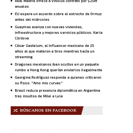
Real Madrid ofrece a Vinícius contrato por $25M
anuales
EU espera un acuerdo sobre el estrecho de Ormuz
antes del miércoles
Guaymas avanza con nuevas viviendas,
infraestructura y mejores servicios públicos: Karla
Córdova
César Gastelum, el influencer mexicano de 25
años al que mataron a tiros mientras hacía un
streaming
Dragones mexicanos iban ocultos en un paquete
rumbo a Hong Kong querían enviarlos ilegalmente
Georgina Rodríguez responde a quienes criticaron
su físico: ''Amo mis curvas''
Brasil reduce presencia diplomática en Argentina
tras insultos de Milei a Lula
BÚSCANOS EN FACEBOOK
🔀