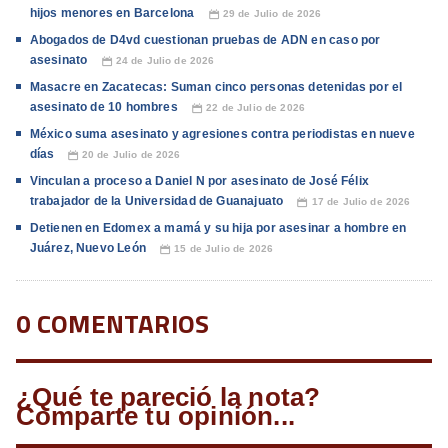
hijos menores en Barcelona
29 de Julio de 2026
📅
Abogados de D4vd cuestionan pruebas de ADN en caso por
asesinato
24 de Julio de 2026
📅
Masacre en Zacatecas: Suman cinco personas detenidas por el
asesinato de 10 hombres
22 de Julio de 2026
📅
México suma asesinato y agresiones contra periodistas en nueve
días
20 de Julio de 2026
📅
Vinculan a proceso a Daniel N por asesinato de José Félix
trabajador de la Universidad de Guanajuato
17 de Julio de 2026
📅
Detienen en Edomex a mamá y su hija por asesinar a hombre en
Juárez, Nuevo León
15 de Julio de 2026
📅
0 COMENTARIOS
¿Qué te pareció la nota?
Comparte tu opinión...