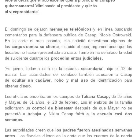
federal decía que el adolescente quería provocar el
colapso
gubernamental
'
eliminando al presidente y quizás
al
vicepresidente'
.
El domingo se dejaron
mensajes telefónicos
y en línea buscando
comentarios para la defensora pública de Casap, Nicole Ostrowski.
En la corte el mes pasado, ella solicitó desestimar algunos de
los
cargos contra su cliente
, incluido el robo, argumentando que los
fiscales no habían presentado su caso. También ha señalado la edad
de su cliente durante los
procedimientos judiciales.
'Es joven, todavía está en la escuela
secundaria'
, dijo el 12 de
marzo. Las autoridades del condado también acusaron a Casap
de
ocultar un cadáver
,
robo y mal uso
de identificación para
obtener dinero.
Los oficiales encontraron los cuerpos de
Tatiana Casap,
de 35 años
y Mayer, de 51 años, el 28 de febrero. Los miembros de la familia
solicitaron un
control de bienestar
después de que Mayer no se
presentó a trabajar y Nikita Casap f
altó a la escuela casi dos
semanas.
Las autoridades creen que
los padres fueron asesinados semanas
antes
. Los fiscales dijeron en la corte que los cuerpos de la pareja