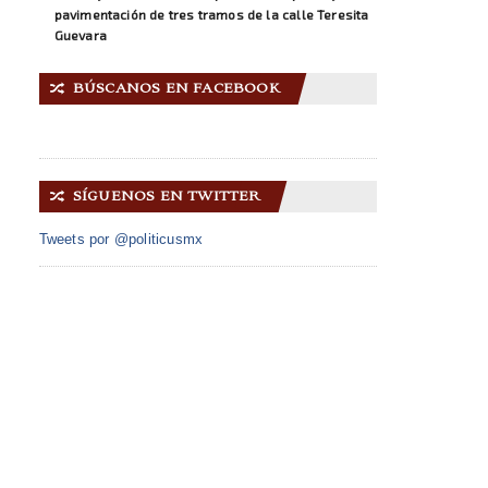
pavimentación de tres tramos de la calle Teresita
Guevara
BÚSCANOS EN FACEBOOK
🔀
SÍGUENOS EN TWITTER
🔀
Tweets por @politicusmx
INICIO
ACERCA DE NOSOTROS
GALERÍA IMÁGENES
CONTACTO
© 2014 Copyright
Politicus.mx