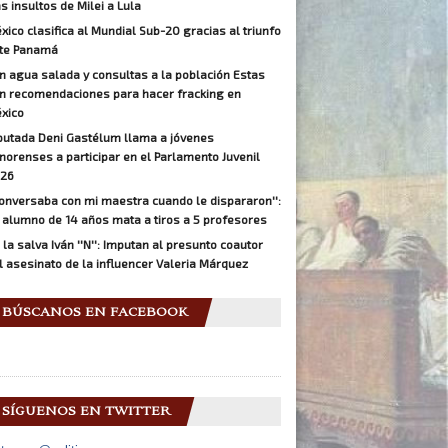
as insultos de Milei a Lula
xico clasifica al Mundial Sub-20 gracias al triunfo
te Panamá
n agua salada y consultas a la población Estas
n recomendaciones para hacer fracking en
xico
putada Deni Gastélum llama a jóvenes
norenses a participar en el Parlamento Juvenil
26
Conversaba con mi maestra cuando le dispararon'':
 alumno de 14 años mata a tiros a 5 profesores
 la salva Iván ''N'': Imputan al presunto coautor
l asesinato de la influencer Valeria Márquez
BÚSCANOS EN FACEBOOK
SÍGUENOS EN TWITTER