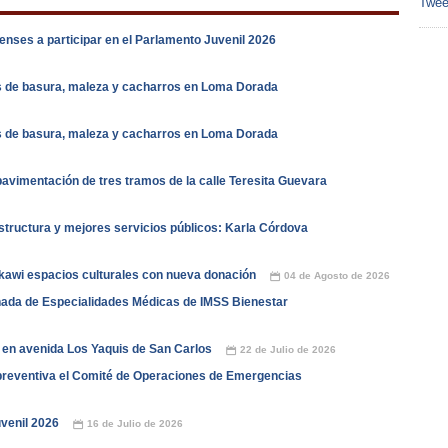
Twee
nses a participar en el Parlamento Juvenil 2026
s de basura, maleza y cacharros en Loma Dorada
s de basura, maleza y cacharros en Loma Dorada
vimentación de tres tramos de la calle Teresita Guevara
tructura y mejores servicios públicos: Karla Córdova
kawi espacios culturales con nueva donación
04 de Agosto de 2026
📅
nada de Especialidades Médicas de IMSS Bienestar
 en avenida Los Yaquis de San Carlos
22 de Julio de 2026
📅
reventiva el Comité de Operaciones de Emergencias
venil 2026
16 de Julio de 2026
📅