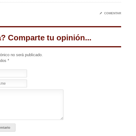
✎
COMENTAR
a? Comparte tu opinión...
rónico no será publicado.
idos
*