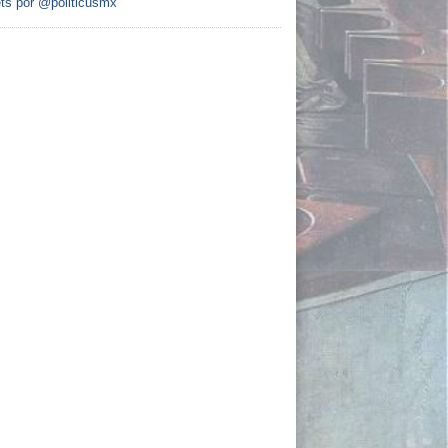
ts por @politicusmx