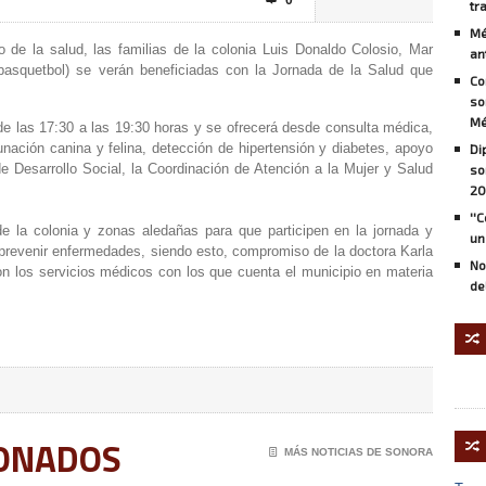
0

tr
Mé
 de la salud, las familias de la colonia Luis Donaldo Colosio, Mar
an
asquetbol) se verán beneficiadas con la Jornada de la Salud que
Co
so
Mé
 de las 17:30 a las 19:30 horas y se ofrecerá desde consulta médica,
unación canina y felina, detección de hipertensión y diabetes, apoyo
Di
 de Desarrollo Social, la Coordinación de Atención a la Mujer y Salud
so
20
''
de la colonia y zonas aledañas para que participen en la jornada y
un
 prevenir enfermedades, siendo esto, compromiso de la doctora Karla
No
n los servicios médicos con los que cuenta el municipio en materia
de
🔀
IONADOS
🔀
📄
MÁS NOTICIAS DE SONORA