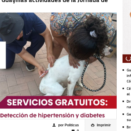
Gu
in
Có
Cé
al
Dr
ru
Ge
su
por Politicus
Imprimir
👤

Br