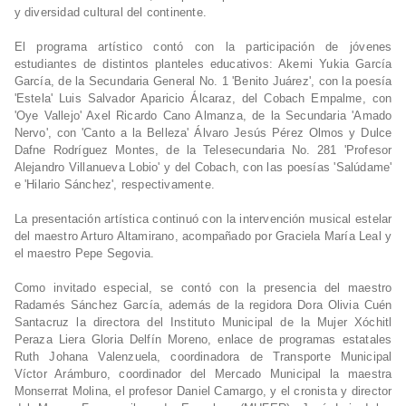
y diversidad cultural del continente.
El programa artístico contó con la participación de jóvenes
estudiantes de distintos planteles educativos: Akemi Yukia García
García, de la Secundaria General No. 1 'Benito Juárez', con la poesía
'Estela' Luis Salvador Aparicio Álcaraz, del Cobach Empalme, con
'Oye Vallejo' Axel Ricardo Cano Almanza, de la Secundaria 'Amado
Nervo', con 'Canto a la Belleza' Álvaro Jesús Pérez Olmos y Dulce
Dafne Rodríguez Montes, de la Telesecundaria No. 281 'Profesor
Alejandro Villanueva Lobio' y del Cobach, con las poesías 'Salúdame'
e 'Hilario Sánchez', respectivamente.
La presentación artística continuó con la intervención musical estelar
del maestro Arturo Altamirano, acompañado por Graciela María Leal y
el maestro Pepe Segovia.
Como invitado especial, se contó con la presencia del maestro
Radamés Sánchez García, además de la regidora Dora Olivia Cuén
Santacruz la directora del Instituto Municipal de la Mujer Xóchitl
Peraza Liera Gloria Delfín Moreno, enlace de programas estatales
Ruth Johana Valenzuela, coordinadora de Transporte Municipal
Víctor Arámburo, coordinador del Mercado Municipal la maestra
Monserrat Molina, el profesor Daniel Camargo, y el cronista y director