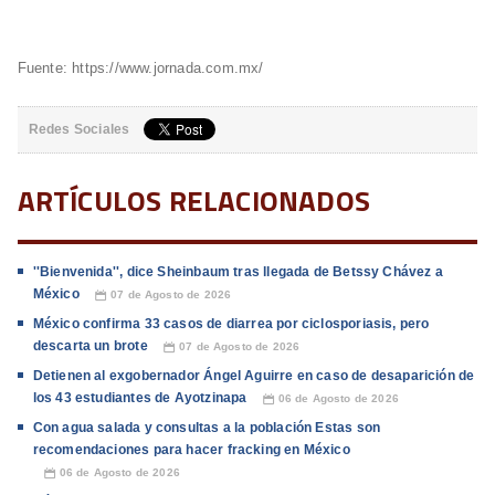
Fuente: https://www.jornada.com.mx/
Redes Sociales
ARTÍCULOS RELACIONADOS
''Bienvenida'', dice Sheinbaum tras llegada de Betssy Chávez a
México
07 de Agosto de 2026
📅
México confirma 33 casos de diarrea por ciclosporiasis, pero
descarta un brote
07 de Agosto de 2026
📅
Detienen al exgobernador Ángel Aguirre en caso de desaparición de
los 43 estudiantes de Ayotzinapa
06 de Agosto de 2026
📅
Con agua salada y consultas a la población Estas son
recomendaciones para hacer fracking en México
06 de Agosto de 2026
📅