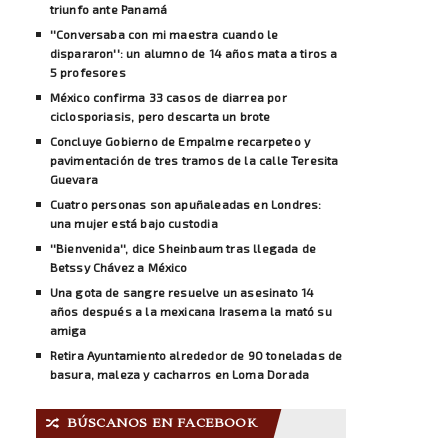
triunfo ante Panamá
''Conversaba con mi maestra cuando le
dispararon'': un alumno de 14 años mata a tiros a
5 profesores
México confirma 33 casos de diarrea por
ciclosporiasis, pero descarta un brote
Concluye Gobierno de Empalme recarpeteo y
pavimentación de tres tramos de la calle Teresita
Guevara
Cuatro personas son apuñaleadas en Londres:
una mujer está bajo custodia
''Bienvenida'', dice Sheinbaum tras llegada de
Betssy Chávez a México
Una gota de sangre resuelve un asesinato 14
años después a la mexicana Irasema la mató su
amiga
Retira Ayuntamiento alrededor de 90 toneladas de
basura, maleza y cacharros en Loma Dorada
BÚSCANOS EN FACEBOOK
🔀