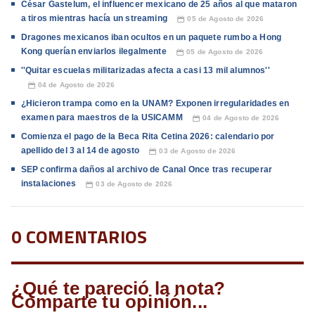
César Gastelum, el influencer mexicano de 25 años al que mataron
a tiros mientras hacía un streaming
05 de Agosto de 2026
📅
Dragones mexicanos iban ocultos en un paquete rumbo a Hong
Kong querían enviarlos ilegalmente
05 de Agosto de 2026
📅
''Quitar escuelas militarizadas afecta a casi 13 mil alumnos''
04 de Agosto de 2026
📅
¿Hicieron trampa como en la UNAM? Exponen irregularidades en
examen para maestros de la USICAMM
04 de Agosto de 2026
📅
Comienza el pago de la Beca Rita Cetina 2026: calendario por
apellido del 3 al 14 de agosto
03 de Agosto de 2026
📅
SEP confirma daños al archivo de Canal Once tras recuperar
instalaciones
03 de Agosto de 2026
📅
0 COMENTARIOS
¿Qué te pareció la nota?
Comparte tu opinión...