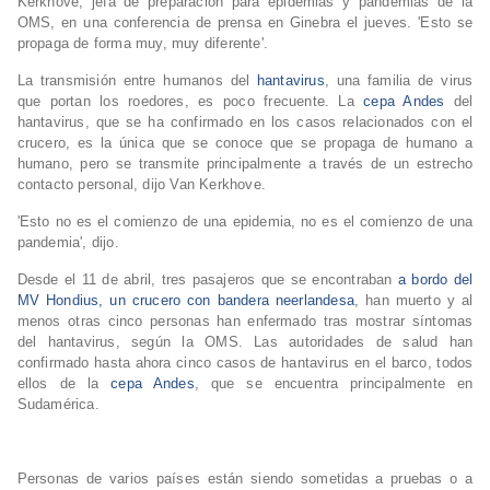
Kerkhove, jefa de preparación para epidemias y pandemias de la
OMS, en una conferencia de prensa en Ginebra el jueves. 'Esto se
propaga de forma muy, muy diferente'.
La transmisión entre humanos del
hantavirus
, una familia de virus
que portan los roedores, es poco frecuente. La
cepa Andes
del
hantavirus, que se ha confirmado en los casos relacionados con el
crucero, es la única que se conoce que se propaga de humano a
humano, pero se transmite principalmente a través de un estrecho
contacto personal, dijo Van Kerkhove.
'Esto no es el comienzo de una epidemia, no es el comienzo de una
pandemia', dijo.
Desde el 11 de abril, tres pasajeros que se encontraban
a bordo del
MV Hondius, un crucero con bandera neerlandesa
, han muerto y al
menos otras cinco personas han enfermado tras mostrar síntomas
del hantavirus, según la OMS. Las autoridades de salud han
confirmado hasta ahora cinco casos de hantavirus en el barco, todos
ellos de la
cepa Andes
, que se encuentra principalmente en
Sudamérica.
Personas de varios países están siendo sometidas a pruebas o a