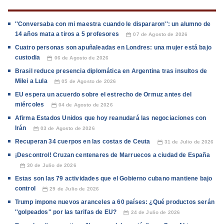
''Conversaba con mi maestra cuando le dispararon'': un alumno de
14 años mata a tiros a 5 profesores
07 de Agosto de 2026
📅
Cuatro personas son apuñaleadas en Londres: una mujer está bajo
custodia
06 de Agosto de 2026
📅
Brasil reduce presencia diplomática en Argentina tras insultos de
Milei a Lula
05 de Agosto de 2026
📅
EU espera un acuerdo sobre el estrecho de Ormuz antes del
miércoles
04 de Agosto de 2026
📅
Afirma Estados Unidos que hoy reanudará las negociaciones con
Irán
03 de Agosto de 2026
📅
Recuperan 34 cuerpos en las costas de Ceuta
31 de Julio de 2026
📅
¡Descontrol! Cruzan centenares de Marruecos a ciudad de España
30 de Julio de 2026
📅
Estas son las 79 actividades que el Gobierno cubano mantiene bajo
control
29 de Julio de 2026
📅
Trump impone nuevos aranceles a 60 países: ¿Qué productos serán
''golpeados'' por las tarifas de EU?
24 de Julio de 2026
📅