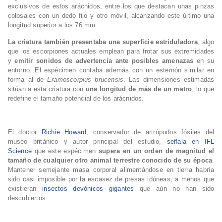
exclusivos de estos arácnidos, entre los que destacan unas pinzas
colosales con un dedo fijo y otro móvil, alcanzando este último una
longitud superior a los 76 mm.
La criatura también presentaba una superficie estriduladora
, algo
que los escorpiones actuales emplean para frotar sus extremidades
y
emitir sonidos de advertencia ante posibles amenazas
en su
entorno. El espécimen contaba además con un esternón similar en
forma al de
Eramoscorpius brucensis
. Las dimensiones estimadas
sitúan a esta criatura con
una longitud de más de un metro
, lo que
redefine el tamaño potencial de los arácnidos.
El doctor
Richie Howard
, conservador de artrópodos fósiles del
museo británico y autor principal del estudio,
señala en IFL
Science
que este espécimen
supera en un orden de magnitud el
tamaño de cualquier otro animal terrestre conocido de su época
.
Mantener semejante masa corporal alimentándose en tierra habría
sido casi imposible por la escasez de presas idóneas, a menos que
existieran
insectos devónicos gigantes
que aún no han sido
descubiertos.