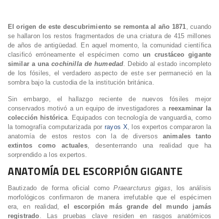
El origen de este descubrimiento se remonta al año 1871
, cuando
se hallaron los restos fragmentados de una criatura de 415 millones
de años de antigüedad. En aquel momento, la comunidad científica
clasificó erróneamente el espécimen como
un crustáceo gigante
similar a una
cochinilla de humedad
. Debido al estado incompleto
de los fósiles, el verdadero aspecto de este ser permaneció en la
sombra bajo la custodia de la institución británica.
Sin embargo, el hallazgo reciente de nuevos fósiles mejor
conservados motivó a un equipo de investigadores a
reexaminar la
colección histórica
. Equipados con tecnología de vanguardia, como
la tomografía computarizada por
rayos X
, los expertos compararon la
anatomía de estos restos con la de diversos
animales tanto
extintos como actuales
, desenterrando una realidad que ha
sorprendido a los expertos.
ANATOMÍA DEL ESCORPIÓN GIGANTE
Bautizado de forma oficial como
Praearcturus gigas
, los análisis
morfológicos confirmaron de manera irrefutable que el espécimen
era, en realidad,
el escorpión más grande del mundo jamás
registrado
. Las pruebas clave residen en rasgos anatómicos