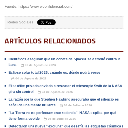
Fuente: https://www.elconfidencial.com/
Redes Sociales
ARTÍCULOS RELACIONADOS
Científicos aseguran que un cohete de SpaceX se estrelló contra la
Luna
06 de Agosto de 2026
📅
Eclipse solar total 2026: cuándo es, dónde podrá verse
04 de Agosto de 2026
📅
El satélite privado enviado a rescatar el telescopio Swift de la NASA
gira sin control
03 de Agosto de 2026
📅
La razón por la que Stephen Hawking aseguraba que el silencio es
señal de una mente brillante
30 de Julio de 2026
📅
''La Tierra no es perfectamente redonda'': NASA explica por qué
tiene forma geoide
29 de Julio de 2026
📅
Detectaron una nueva ''exoluna'' que desafía las etiquetas cósmicas