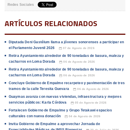
Redes Sociales
ARTÍCULOS RELACIONADOS
Diputada Deni Gastélum llama a jóvenes sonorenses a participar en
el Parlamento Juvenil 2026
07 de Agosto de 2026
📅
Retira Ayuntamiento alrededor de 90 toneladas de basura, maleza y
cacharros en Loma Dorada
06 de Agosto de 2026
📅
Retira Ayuntamiento alrededor de 90 toneladas de basura, maleza y
cacharros en Loma Dorada
06 de Agosto de 2026
📅
Concluye Gobierno de Empalme recarpeteo y pavimentación de tres
tramos de la calle Teresita Guevara
06 de Agosto de 2026
📅
Guaymas avanza con nuevas viviendas, infraestructura y mejores
servicios públicos: Karla Córdova
05 de Agosto de 2026
📅
Fortalecen Gobierno de Empalme y Grupo Tetakawi espacios
culturales con nueva donación
04 de Agosto de 2026
📅
Invita Gobierno de Empalme a aprovechar Jornada de
Especialidades Médicas de IMSS Bienestar
30 de Julio de 2026