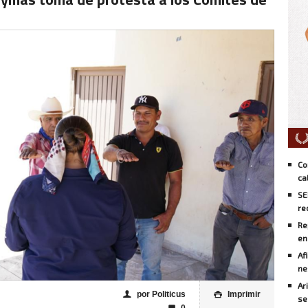
Co
ca
SE
re
Re
en
Af
ne
Ar
por Politicus
Imprimir
👤

se