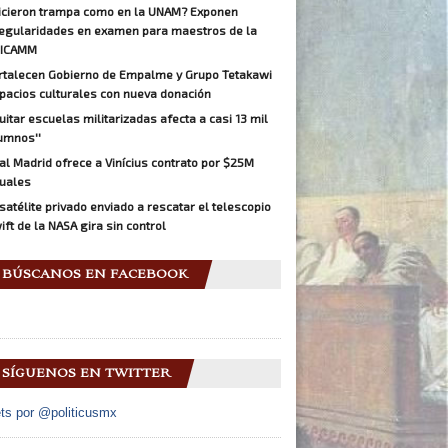
icieron trampa como en la UNAM? Exponen
regularidades en examen para maestros de la
ICAMM
rtalecen Gobierno de Empalme y Grupo Tetakawi
pacios culturales con nueva donación
Quitar escuelas militarizadas afecta a casi 13 mil
umnos''
al Madrid ofrece a Vinícius contrato por $25M
uales
 satélite privado enviado a rescatar el telescopio
ift de la NASA gira sin control
BÚSCANOS EN FACEBOOK
SÍGUENOS EN TWITTER
ts por @politicusmx