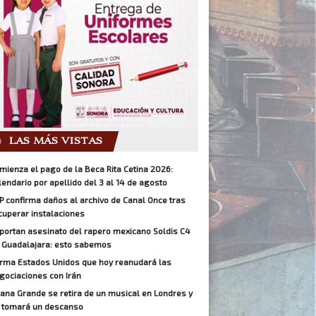
LAS MÁS VISTAS
mienza el pago de la Beca Rita Cetina 2026:
lendario por apellido del 3 al 14 de agosto
P confirma daños al archivo de Canal Once tras
cuperar instalaciones
portan asesinato del rapero mexicano Soldis C4
 Guadalajara: esto sabemos
irma Estados Unidos que hoy reanudará las
gociaciones con Irán
iana Grande se retira de un musical en Londres y
 tomará un descanso