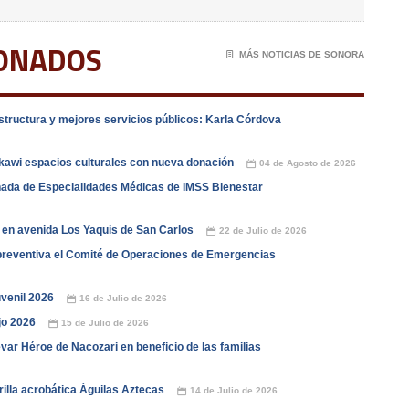
IONADOS
📄
MÁS NOTICIAS DE SONORA
tructura y mejores servicios públicos: Karla Córdova
kawi espacios culturales con nueva donación
04 de Agosto de 2026
📅
nada de Especialidades Médicas de IMSS Bienestar
 en avenida Los Yaquis de San Carlos
22 de Julio de 2026
📅
reventiva el Comité de Operaciones de Emergencias
venil 2026
16 de Julio de 2026
📅
jo 2026
15 de Julio de 2026
📅
var Héroe de Nacozari en beneficio de las familias
lla acrobática Águilas Aztecas
14 de Julio de 2026
📅