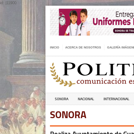
id: |11900
INICIO
ACERCA DE NOSOTROS
GALERÍA IMÁGEN
SONORA
NACIONAL
INTERNACIONAL
SONORA
Realiza Ayuntamiento de Gua