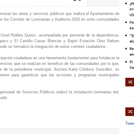
0

¿H
ir
ervisar las obras y servicios públicos que realiza el Ayuntamiento de
US
de los Comités de Luminarias y Auditoría 2026 en ocho comunidades
Fo
es
l, Gisel Robles Quiroz, acompañada por personal de la dependencia,
''
aco y El Castillo Casas Blancas y Bajorí Estación Oroz Rahum
al
de se formalizó la integración de estos comités ciudadanos.
Re
an
icipación ciudadana es una herramienta fundamental para fortalecer la
El
ervicios que se realizan en beneficio de las comunidades por lo que,
Sw
s de la presidenta municipal, doctora Karla Córdova González, es
bierno para garantizar que las acciones y programas municipales
🔀
rsonal de Servicios Públicos realizó la instalación luminarias led,
tado.
🔀
Twee