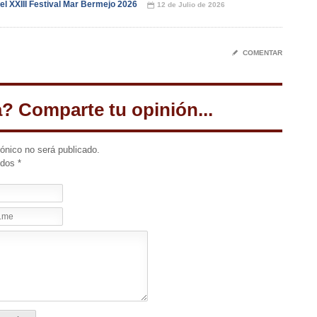
l XXIII Festival Mar Bermejo 2026
12 de Julio de 2026
📅
✎
COMENTAR
a? Comparte tu opinión...
rónico no será publicado.
idos
*