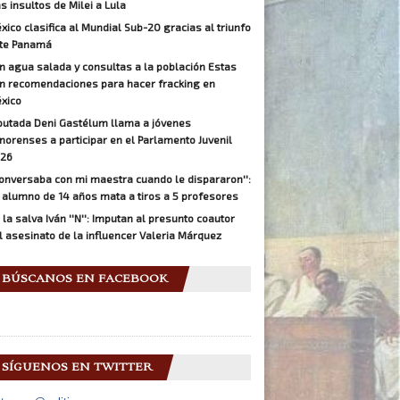
as insultos de Milei a Lula
xico clasifica al Mundial Sub-20 gracias al triunfo
te Panamá
n agua salada y consultas a la población Estas
n recomendaciones para hacer fracking en
xico
putada Deni Gastélum llama a jóvenes
norenses a participar en el Parlamento Juvenil
26
Conversaba con mi maestra cuando le dispararon'':
 alumno de 14 años mata a tiros a 5 profesores
 la salva Iván ''N'': Imputan al presunto coautor
l asesinato de la influencer Valeria Márquez
BÚSCANOS EN FACEBOOK
SÍGUENOS EN TWITTER