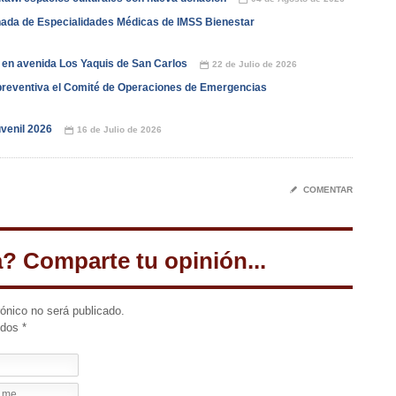
nada de Especialidades Médicas de IMSS Bienestar
 en avenida Los Yaquis de San Carlos
22 de Julio de 2026
📅
reventiva el Comité de Operaciones de Emergencias
venil 2026
16 de Julio de 2026
📅
✎
COMENTAR
a? Comparte tu opinión...
rónico no será publicado.
idos
*