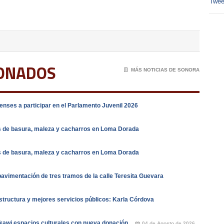
Twee
IONADOS
📄
MÁS NOTICIAS DE SONORA
nses a participar en el Parlamento Juvenil 2026
s de basura, maleza y cacharros en Loma Dorada
s de basura, maleza y cacharros en Loma Dorada
vimentación de tres tramos de la calle Teresita Guevara
tructura y mejores servicios públicos: Karla Córdova
kawi espacios culturales con nueva donación
04 de Agosto de 2026
📅