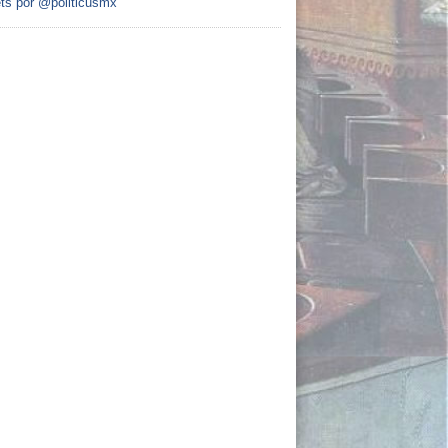
ts por @politicusmx