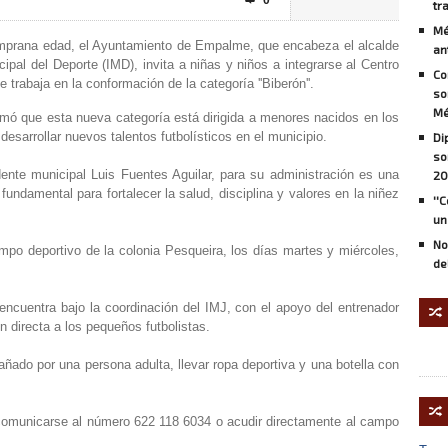
0

tr
Mé
temprana edad, el Ayuntamiento de Empalme, que encabeza el alcalde
an
cipal del Deporte (IMD), invita a niñas y niños a integrarse al Centro
Co
trabaja en la conformación de la categoría ''Biberón''.
so
Mé
formó que esta nueva categoría está dirigida a menores nacidos en los
desarrollar nuevos talentos futbolísticos en el municipio.
Di
so
ente municipal Luis Fuentes Aguilar, para su administración es una
20
undamental para fortalecer la salud, disciplina y valores en la niñez
''
un
No
mpo deportivo de la colonia Pesqueira, los días martes y miércoles,
de
encuentra bajo la coordinación del IMJ, con el apoyo del entrenador
🔀
n directa a los pequeños futbolistas.
añado por una persona adulta, llevar ropa deportiva y una botella con
🔀
comunicarse al número 622 118 6034 o acudir directamente al campo