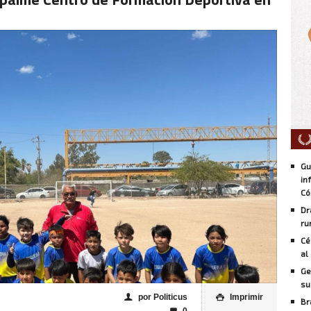
Gu
in
Có
Dr
ru
Cé
al
Ge
su
por Politicus
Imprimir
👤

Br