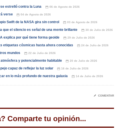
e estrelló contra la Luna
06 de Agosto de 2026
📅
drá verse
04 de Agosto de 2026
📅
opio Swift de la NASA gira sin control
03 de Agosto de 2026
📅
que el silencio es señal de una mente brillante
30 de Julio de 2026
📅
A explica por qué tiene forma geoide
29 de Julio de 2026
📅
las etiquetas cósmicas hasta ahora conocidas
24 de Julio de 2026
📅
otros mundos
22 de Julio de 2026
📅
n atmósfera y potencialmente habitable
20 de Julio de 2026
📅
ejo capaz de reflejar la luz solar
16 de Julio de 2026
📅
car en lo más profundo de nuestra galaxia
14 de Julio de 2026
📅
✎
COMENTAR
a? Comparte tu opinión...