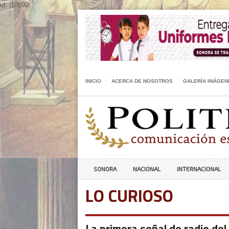
id: |10899
INICIO
ACERCA DE NOSOTROS
GALERÍA IMÁGEN
SONORA
NACIONAL
INTERNACIONAL
LO CURIOSO
La primera señal de radio del