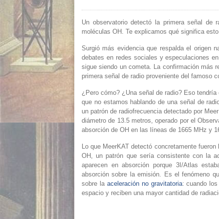
Un observatorio detectó la primera señal de ra
moléculas OH. Te explicamos qué significa esto
Surgió más evidencia que respalda el origen na
debates en redes sociales y especulaciones en
sigue siendo un cometa. La confirmación más rec
primera señal de radio proveniente del famoso 
¿Pero cómo? ¿Una señal de radio? Eso tendría 
que no estamos hablando de una señal de radio
un patrón de radiofrecuencia detectado por Mee
diámetro de 13.5 metros, operado por el Observ
absorción de OH en las líneas de 1665 MHz y 1
Lo que MeerKAT detectó concretamente fueron lín
OH, un patrón que sería consistente con la ac
aparecen en absorción porque 3I/Atlas esta
absorción sobre la emisión. Es el fenómeno q
sobre la
aceleración no gravitatoria
: cuando los
espacio y reciben una mayor cantidad de radiaci