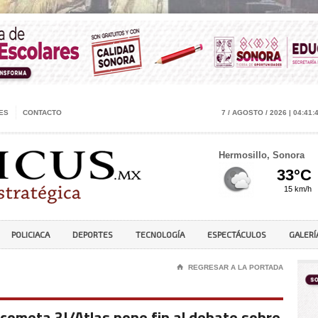
ES
CONTACTO
7 / AGOSTO / 2026 | 04:41:
Hermosillo, Sonora
POLICIACA
DEPORTES
TECNOLOGÍA
ESPECTÁCULOS
GALERÍ
⌂
REGRESAR A LA PORTADA
 cometa 3I/Atlas pone fin al debate sobre