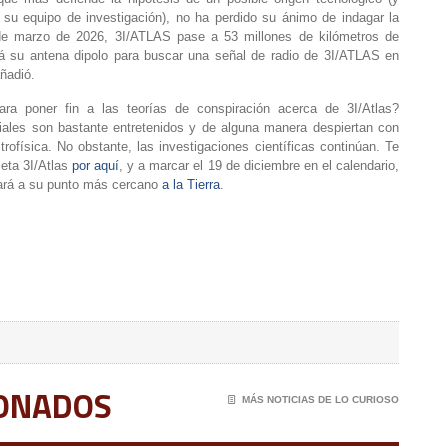
su equipo de investigación), no ha perdido su ánimo de indagar la
 de marzo de 2026, 3I/ATLAS pase a 53 millones de kilómetros de
ará su antena dipolo para buscar una señal de radio de 3I/ATLAS en
ñadió.
ra poner fin a las teorías de conspiración acerca de 3I/Atlas?
ales son bastante entretenidos y de alguna manera despiertan con
trofísica. No obstante, las investigaciones científicas continúan. Te
eta 3I/Atlas
por aquí
, y a marcar el 19 de diciembre en el calendario,
egará a su punto más cercano
a la Tierra
.
IONADOS
📄
MÁS NOTICIAS DE LO CURIOSO