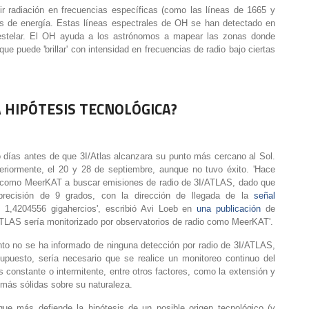
tir radiación en frecuencias específicas (como las líneas de 1665 y
s de energía. Estas líneas espectrales de OH se han detectado en
estelar. El OH ayuda a los astrónomos a mapear las zonas donde
que puede 'brillar' con intensidad en frecuencias de radio bajo ciertas
 HIPÓTESIS TECNOLÓGICA?
o días antes de que 3I/Atlas alcanzara su punto más cercano al Sol.
eriormente, el 20 y 28 de septiembre, aunque no tuvo éxito. 'Hace
o como MeerKAT a buscar emisiones de radio de 3I/ATLAS, dado que
precisión de 9 grados, con la dirección de llegada de la
señal
1,4204556 gigahercios', escribió Avi Loeb en
una publicación
de
TLAS sería monitorizado por observatorios de radio como MeerKAT'.
nto no se ha informado de ninguna detección por radio de 3I/ATLAS,
upuesto, sería necesario que se realice un monitoreo continuo del
s constante o intermitente, entre otros factores, como la extensión y
s más sólidas sobre su naturaleza.
que más defiende la hipótesis de un posible origen tecnológico (y