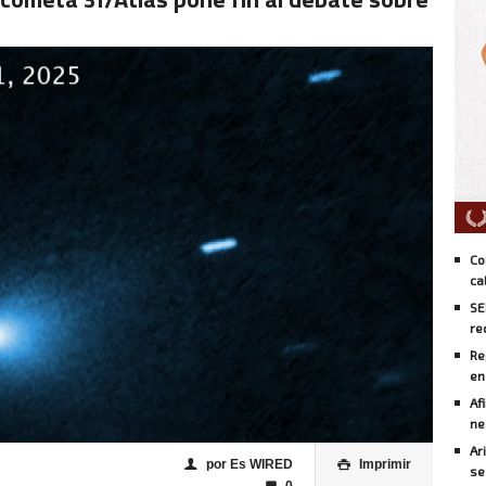
Co
ca
SE
re
Re
en
Af
ne
Ar
por Es WIRED
Imprimir
👤

se