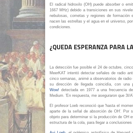
El radical hidroxilo (OH) puede absorber o emi
1667 MHz) debido a transiciones en sus nivele
nebulosas, cometas y regiones de formación 
nacen las estrellas y el agua en el universo, por
condiciones.
¿QUEDA ESPERANZA PARA LA
La detección fue posible el 24 de octubre, cinc
MeerKAT intentó detectar señales de radio ant
cinco semanas, animé a observatorios de radi
su dirección de llegada coincidía, con una 
Wow!
detectada en 1977 a una frecuencia de 
Medium. 'En respuesta, me aseguraron que 3I/A
El profesor Loeb reconoció que 'hasta el mome
aparte de la señal de absorción de OH'. Por s
objeto para determinar si la producción de OH e
estructura de la cola, para llegar a conclusione
Avi Loeb
, el polémico astrofísico de Harvard 