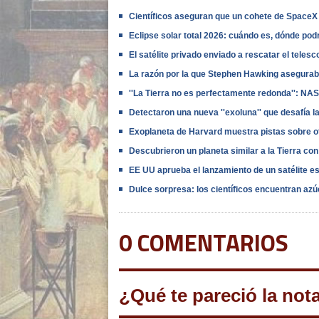
Científicos aseguran que un cohete de SpaceX s
Eclipse solar total 2026: cuándo es, dónde po
El satélite privado enviado a rescatar el telesc
La razón por la que Stephen Hawking aseguraba 
''La Tierra no es perfectamente redonda'': NAS
Detectaron una nueva ''exoluna'' que desafía 
Exoplaneta de Harvard muestra pistas sobre 
Descubrieron un planeta similar a la Tierra co
EE UU aprueba el lanzamiento de un satélite esp
Dulce sorpresa: los científicos encuentran azú
0 COMENTARIOS
¿Qué te pareció la not