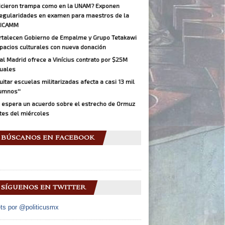
icieron trampa como en la UNAM? Exponen
regularidades en examen para maestros de la
ICAMM
rtalecen Gobierno de Empalme y Grupo Tetakawi
pacios culturales con nueva donación
al Madrid ofrece a Vinícius contrato por $25M
uales
Quitar escuelas militarizadas afecta a casi 13 mil
umnos''
 espera un acuerdo sobre el estrecho de Ormuz
tes del miércoles
BÚSCANOS EN FACEBOOK
SÍGUENOS EN TWITTER
ts por @politicusmx