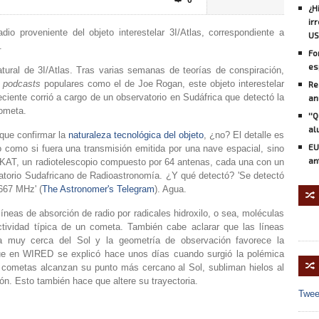
0

¿H
ir
dio proveniente del objeto interestelar 3I/Atlas, correspondiente a
US
.
Fo
es
tural de 3I/Atlas. Tras varias semanas de teorías de conspiración,
podcasts
populares como el de Joe Rogan, este objeto interestelar
Re
iente corrió a cargo de un observatorio en Sudáfrica que detectó la
an
cometa.
''
al
que confirmar la
naturaleza tecnológica del objeto
, ¿no? El detalle es
EU
 como si fuera una transmisión emitida por una nave espacial, sino
an
rKAT, un radiotelescopio compuesto por 64 antenas, cada una con un
atorio Sudafricano de Radioastronomía. ¿Y qué detectó? 'Se detectó
667 MHz' (
The Astronomer's Telegram
). Agua.
🔀
eas de absorción de radio por radicales hidroxilo, o sea, moléculas
tividad típica de un cometa. También cabe aclarar que las líneas
ba muy cerca del Sol y la geometría de observación favorece la
ue en WIRED se explicó hace unos días cuando surgió la polémica
🔀
 cometas alcanzan su punto más cercano al Sol, subliman hielos al
ón. Esto también hace que altere su trayectoria.
Twee