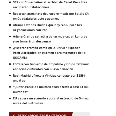
SEP confirma daños al archivo de Canal Once tras
recuperar instalaciones
Reportan asesinato del rapero mexicano Soldis C4
en Guadalajara: esto sabemos
Afirma Estados Unidos que hoy reanudará las
negociaciones con Irán
Ariana Grande se retira de un musical en Londres
y se tomará un descanso
¿Hicieron trampa como en la UNAM? Exponen
irregularidades en examen para maestros de la
USICAMM
Fortalecen Gobierno de Empalme y Grupo Tetakawi
espacios culturales con nueva donación
Real Madrid ofrece a Vinícius contrato por $25M
anuales
''Quitar escuelas militarizadas afecta a casi 13 mil
alumnos''
EU espera un acuerdo sobre el estrecho de Ormuz
antes del miércoles
BÚSCANOS EN FACEBOOK
🔀