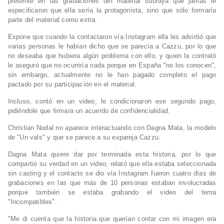
presente en las grabaciones del material subraya que jamás le
especificaron que ella sería la protagonista, sino que sólo formaría
parte del material como extra.
Expone que cuando la contactaron vía Instagram ella les advirtió que
varias personas le habían dicho que se parecía a Cazzu, por lo que
no deseaba que hubiera algún problema con ello, y quien la contrató
le aseguró que no ocurriría nada porque en España "no los conocen",
sin embargo, actualmente no le han pagado completo el pago
pactado por su participación en el material.
Incluso, contó en un video, le condicionaron ese segundo pago,
pidiéndole que firmara un acuerdo de confidencialidad.
Christian Nodal no aparece interactuando con Dagna Mata, la modelo
de "Un vals" y que se parece a su expareja Cazzu.
Dagna Mata quiere dar por terminada esta historia, por lo que
compartió su verdad en un video, relató que ella estaba seleccionada
sin casting y el contacto se dio vía Instagram fueron cuatro días de
grabaciones en las que más de 10 personas estaban involucradas
porque también se estaba grabando el video del tema
"Incompatibles".
"Me di cuenta que la historia que querían contar con mi imagen era