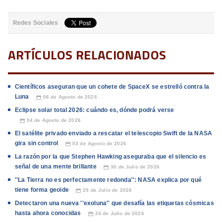
Redes Sociales
ARTÍCULOS RELACIONADOS
Científicos aseguran que un cohete de SpaceX se estrelló contra la
Luna
06 de Agosto de 2026
📅
Eclipse solar total 2026: cuándo es, dónde podrá verse
04 de Agosto de 2026
📅
El satélite privado enviado a rescatar el telescopio Swift de la NASA
gira sin control
03 de Agosto de 2026
📅
La razón por la que Stephen Hawking aseguraba que el silencio es
señal de una mente brillante
30 de Julio de 2026
📅
''La Tierra no es perfectamente redonda'': NASA explica por qué
tiene forma geoide
29 de Julio de 2026
📅
Detectaron una nueva ''exoluna'' que desafía las etiquetas cósmicas
hasta ahora conocidas
24 de Julio de 2026
📅