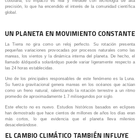
cotidiana, su impacto es real y medible con tecnología de alta
precisión, lo que ha encendido el interés de la comunidad científica
global.
UN PLANETA EN MOVIMIENTO CONSTANTE
La Tierra no gira como un reloj perfecto. Su rotación presenta
pequeñas variaciones provocadas por procesos naturales como las
mareas, los vientos y la dinámica interna del planeta. De hecho, el
llamado &ldquodía solar&rdquo puede variar ligeramente respecto a
las 24 horas establecidas.
Uno de los principales responsables de este fenómeno es la Luna.
Su fuerza gravitacional genera mareas en los océanos que actúan
como un freno natural, ralentizando la rotación terrestre a un ritmo
promedio de aproximadamente 1.7 milisegundos por siglo.
Este efecto no es nuevo. Estudios históricos basados en eclipses
han demostrado que hace cientos de millones de años los días eran
más cortos, lo que evidencia que el planeta lleva milenios
desacelerándose.
EL CAMBIO CLIMÁTICO TAMBIÉN INFLUYE