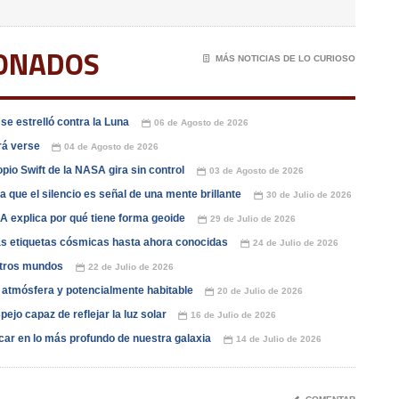
IONADOS
📄
MÁS NOTICIAS DE LO CURIOSO
e estrelló contra la Luna
06 de Agosto de 2026
📅
drá verse
04 de Agosto de 2026
📅
opio Swift de la NASA gira sin control
03 de Agosto de 2026
📅
que el silencio es señal de una mente brillante
30 de Julio de 2026
📅
A explica por qué tiene forma geoide
29 de Julio de 2026
📅
las etiquetas cósmicas hasta ahora conocidas
24 de Julio de 2026
📅
otros mundos
22 de Julio de 2026
📅
n atmósfera y potencialmente habitable
20 de Julio de 2026
📅
ejo capaz de reflejar la luz solar
16 de Julio de 2026
📅
car en lo más profundo de nuestra galaxia
14 de Julio de 2026
📅