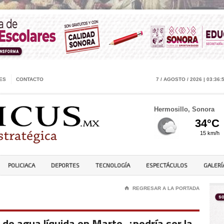
ES
CONTACTO
7 / AGOSTO / 2026 | 03:36:
Hermosillo, Sonora
POLICIACA
DEPORTES
TECNOLOGÍA
ESPECTÁCULOS
GALERÍ
⌂
REGRESAR A LA PORTADA
de agua líquida en Marte, ¿podría ser la