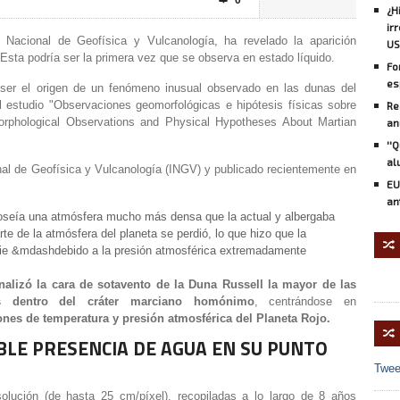
0

¿H
ir
o Nacional de Geofísica y Vulcanología, ha revelado la aparición
US
Esta podría ser la primera vez que se observa en estado líquido.
Fo
es
 ser el origen de un fenómeno inusual observado en las dunas del
l estudio "Observaciones geomorfológicas e hipótesis físicas sobre
Re
rphological Observations and Physical Hypotheses About Martian
an
''
al
onal de Geofísica y Vulcanología (INGV) y publicado recientemente en
EU
an
oseía una atmósfera mucho más densa que la actual y albergaba
te de la atmósfera del planeta se perdió, lo que hizo que la
🔀
icie &mdashdebido a la presión atmosférica extremadamente
nalizó la cara de sotavento de la Duna Russell la mayor de las
s dentro del cráter marciano homónimo
, centrándose en
nes de temperatura y presión atmosférica del Planeta Rojo.
🔀
IBLE PRESENCIA DE AGUA EN SU PUNTO
Twee
solución (de hasta 25 cm/píxel), recopiladas a lo largo de 8 años