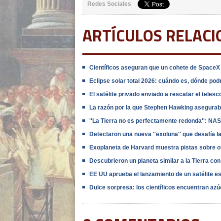
Redes Sociales
ARTÍCULOS RELAC
Científicos aseguran que un cohete de SpaceX s
Eclipse solar total 2026: cuándo es, dónde po
El satélite privado enviado a rescatar el telesc
La razón por la que Stephen Hawking aseguraba 
''La Tierra no es perfectamente redonda'': NAS
Detectaron una nueva ''exoluna'' que desafía 
Exoplaneta de Harvard muestra pistas sobre 
Descubrieron un planeta similar a la Tierra co
EE UU aprueba el lanzamiento de un satélite esp
Dulce sorpresa: los científicos encuentran azú