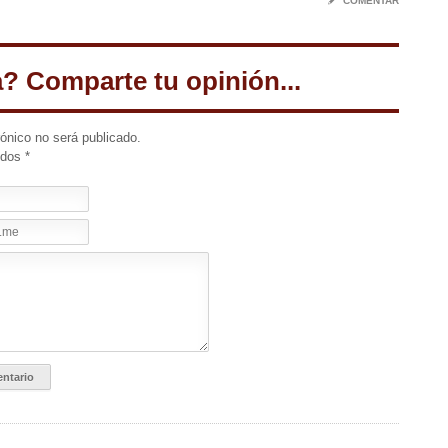
✎
COMENTAR
a? Comparte tu opinión...
rónico no será publicado.
idos
*