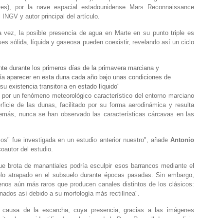
res), por la nave espacial estadounidense Mars Reconnaissance
l INGV y autor principal del artículo.
a vez, la posible presencia de agua en Marte en su punto triple es
ases sólida, líquida y gaseosa pueden coexistir, revelando así un ciclo
te durante los primeros días de la primavera marciana y
ría aparecer en esta duna cada año bajo unas condiciones de
u existencia transitoria en estado líquido"
 por un fenómeno meteorológico característico del entorno marciano
ficie de las dunas, facilitado por su forma aerodinámica y resulta
además, nunca se han observado las características cárcavas en las
os" fue investigada en un estudio anterior nuestro", añade
Antonio
coautor del estudio.
ue brota de manantiales podría esculpir esos barrancos mediante el
hielo atrapado en el subsuelo durante épocas pasadas. Sin embargo,
enos aún más raros que producen canales distintos de los clásicos:
nados así debido a su morfología más rectilínea".
a causa de la escarcha, cuya presencia, gracias a las imágenes