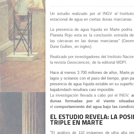
Un estudio realizado por el INGV el Institut
estacional de agua en ciertas dunas marcianas. 
La presencia de agua líquida en Marte podría
Planeta Rojo esta es la conclusión extraída de
las cárcavas en las dunas marcianas" (Geomo
Dune Gullies, en ingles).
Realizado por investigadores del Instituto Naci
la revista
Geosciences,
de la editorial MDPI.
Hace al menos 3.700 millones de años, Marte p
lagos y océanos con el paso del tiempo, gran par
presencia de agua líquida estable en su superf
baja&mdash resultara casi imposible.
La investigación llevada a cabo por el INGV,
a
dunas formadas por el viento situada
el
comportamiento del agua bajo las condicio
EL ESTUDIO REVELA: LA POS
TRIPLE EN MARTE
"El análisis de 110 imágenes de ultra alta re