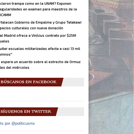
icieron trampa como en la UNAM? Exponen
regularidades en examen para maestros de la
ICAMM
rtalecen Gobierno de Empalme y Grupo Tetakawi
pacios culturales con nueva donación
al Madrid ofrece a Vinícius contrato por $25M
uales
Quitar escuelas militarizadas afecta a casi 13 mil
umnos''
 espera un acuerdo sobre el estrecho de Ormuz
tes del miércoles
BÚSCANOS EN FACEBOOK
SÍGUENOS EN TWITTER
ts por @politicusmx