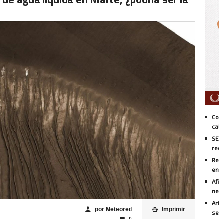
Co
ca
SE
re
Re
en
Af
ne
Ar
por Meteored
Imprimir
👤

se