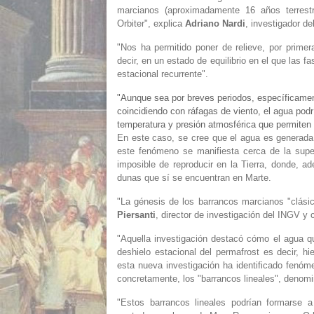
marcianos (aproximadamente 16 años terrest
Orbiter", explica
Adriano Nardi
, investigador de
"Nos ha permitido poner de relieve, por primer
decir, en un estado de equilibrio en el que las f
estacional recurrente".
"Aunque sea por breves periodos, específicamen
coincidiendo con ráfagas de viento, el agua pod
temperatura y presión atmosférica que permiten s
En este caso, se cree que el agua es generada
este fenómeno se manifiesta cerca de la super
imposible de reproducir en la Tierra, donde, 
dunas que sí se encuentran en Marte.
"La génesis de los barrancos marcianos "clásic
Piersanti
, director de investigación del INGV y 
"Aquella investigación destacó cómo el agua q
deshielo estacional del permafrost es decir, 
esta nueva investigación ha identificado fenóm
concretamente, los "barrancos lineales", denomi
"Estos barrancos lineales podrían formarse 