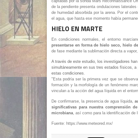
captadas por la sonda Mars Reconnaissance Orbit
de la pendiente presenta ondulaciones laterale
de humedad absorbida por la arena. Por el contr
el agua, que hasta ese momento había permanec
HIELO EN MARTE
En condiciones normales, el entorno marcian
presentarse en forma de hielo seco, hielo d
de fase mediante la sublimación directa a vapor,
A través de este estudio, los investigadores ha
simultáneamente en sus tres estados físicos, a 
estas condiciones.
"Esta podría ser la primera vez que se observa
formación y la morfología de un fenómeno marc
vinculan a la acción del agua líquida en el entor
De confirmarse, la presencia de agua líquida,
a
significativas para nuestra comprensión d
microbiana
, así como para la identificación de
Fuente: https://www.meteored.mx/