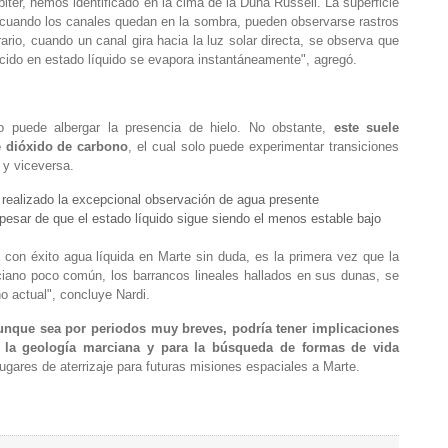
er, hemos identificado en la cima de la Duna Russell. La superficie
s cuando los canales quedan en la sombra, pueden observarse rastros
ario, cuando un canal gira hacia la luz solar directa, se observa que
ido en estado líquido se evapora instantáneamente", agregó.
o puede albergar la presencia de hielo. No obstante,
este suele
e dióxido de carbono
, el cual solo puede experimentar transiciones
 y viceversa.
n realizado la excepcional observación de agua presente
pesar de que el estado líquido sigue siendo el menos estable bajo
 con éxito agua líquida en Marte sin duda, es la primera vez que la
iano poco común, los barrancos lineales hallados en sus dunas, se
no actual", concluye Nardi.
unque sea por periodos muy breves, podría tener implicaciones
e la geología marciana y para la búsqueda de formas de vida
 lugares de aterrizaje para futuras misiones espaciales a Marte.