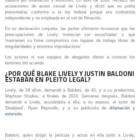
Baldoni por difamación y extorsión. En abril de 2026, rechazó las
acusaciones de acoso sexual de Lively y dictó que no podía
presentarlas conforme a la ley federal porque era contratista
independiente y no empleada en el set de filmación.
En su declaración conjunta, las partes afirmaron reconocer que las
preocupaciones de Lively 'merecían ser escuchadas' y que
'mantienen su firme compromiso con lugares de trabajo libres de
irregularidades y entornos improductivos'.
Los actores ni sus equipos de abogados dieron a conocer los
términos del acuerdo.
¿POR QUÉ BLAKE LIVELY Y JUSTIN BALDONI
ESTABAN EN PLEITO LEGAL?
Lively, de 38 años, demandó a Baldoni, de 42, y a su productora,
Wayfarer Studios, a finales de 2024. Semanas después, Baldoni
demandó a Lively, acusándola a ella, a su esposo, el actor de
'Deadpool', Ryan Reynolds, y a su publicista de
difamación y
extorsión
.
Baldoni, quien dirigió la película y actuó en ella junto a Lively,