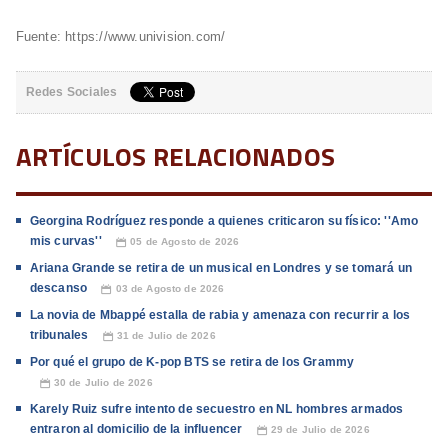
Fuente: https://www.univision.com/
Redes Sociales
ARTÍCULOS RELACIONADOS
Georgina Rodríguez responde a quienes criticaron su físico: ''Amo
mis curvas''
05 de Agosto de 2026
📅
Ariana Grande se retira de un musical en Londres y se tomará un
descanso
03 de Agosto de 2026
📅
La novia de Mbappé estalla de rabia y amenaza con recurrir a los
tribunales
31 de Julio de 2026
📅
Por qué el grupo de K-pop BTS se retira de los Grammy
30 de Julio de 2026
📅
Karely Ruiz sufre intento de secuestro en NL hombres armados
entraron al domicilio de la influencer
29 de Julio de 2026
📅