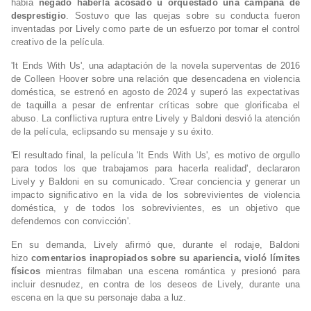
había
negado haberla acosado u orquestado una campaña de
desprestigio
. Sostuvo que las quejas sobre su conducta fueron
inventadas por Lively como parte de un esfuerzo por tomar el control
creativo de la película.
'It Ends With Us', una adaptación de la novela superventas de 2016
de Colleen Hoover sobre una relación que desencadena en violencia
doméstica, se estrenó en agosto de 2024 y superó las expectativas
de taquilla a pesar de enfrentar críticas sobre que glorificaba el
abuso. La conflictiva ruptura entre Lively y Baldoni desvió la atención
de la película, eclipsando su mensaje y su éxito.
'El resultado final, la película 'It Ends With Us', es motivo de orgullo
para todos los que trabajamos para hacerla realidad', declararon
Lively y Baldoni en su comunicado. 'Crear conciencia y generar un
impacto significativo en la vida de los sobrevivientes de violencia
doméstica, y de todos los sobrevivientes, es un objetivo que
defendemos con convicción'.
En su demanda, Lively afirmó que, durante el rodaje, Baldoni
hizo
comentarios inapropiados sobre su apariencia, violó límites
físicos
mientras filmaban una escena romántica y presionó para
incluir desnudez, en contra de los deseos de Lively, durante una
escena en la que su personaje daba a luz.