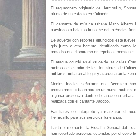
El reguetonero originario de Hermosillo, Sono
afuera de un estadio en Culiacán.
El cantante de música urbana Mario Alberto 
asesinado a balazos la noche del miércoles frent
De acuerdo con reportes difundidos este jueves
gris junto a otro hombre identificado como I
armados que dispararon en repetidas ocasiones 
El ataque ocurrió en el cruce de las calles Co
metros del estadio de los Tomateros de Culiac
militares arribaron al lugar y acordonaron la zon
Medios locales señalaron que Degezeta ha
presuntamente trabajaba en un nuevo material mu
a ganar presencia dentro de la escena urbana 
realizada con el cantante Jacobo.
Familiares del intérprete ya realizaron el re
Hermosillo para sus servicios funerarios.
Hasta el momento, la Fiscalía General del Esta
han reportado personas detenidas por el doble h