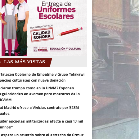
LAS MÁS VISTAS
rtalecen Gobierno de Empalme y Grupo Tetakawi
pacios culturales con nueva donación
icieron trampa como en la UNAM? Exponen
regularidades en examen para maestros de la
ICAMM
al Madrid ofrece a Vinícius contrato por $25M
uales
Quitar escuelas militarizadas afecta a casi 13 mil
umnos''
 espera un acuerdo sobre el estrecho de Ormuz