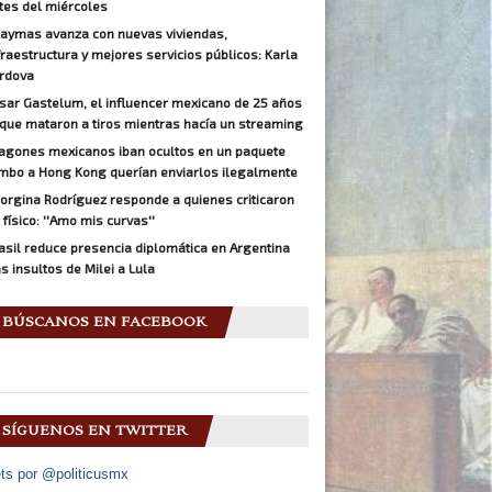
tes del miércoles
aymas avanza con nuevas viviendas,
fraestructura y mejores servicios públicos: Karla
rdova
sar Gastelum, el influencer mexicano de 25 años
 que mataron a tiros mientras hacía un streaming
agones mexicanos iban ocultos en un paquete
mbo a Hong Kong querían enviarlos ilegalmente
orgina Rodríguez responde a quienes criticaron
 físico: ''Amo mis curvas''
asil reduce presencia diplomática en Argentina
as insultos de Milei a Lula
BÚSCANOS EN FACEBOOK
SÍGUENOS EN TWITTER
ts por @politicusmx