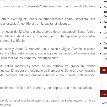
an
ra, conocido como "Degezeta", fue ejecutado junto con otro hombre
Gu
in
Có
Barreto Domínguez, conocido artísticamente como 'Degezeta', fue
Cé
e al estadio Ángel Flores, en la capital sinaloense.
al
, el joven de 22 años viajaba a bordo de un automóvil Nissan Versa
Dr
ván Marlon, de 45 años, cuando fueron interceptados por sujetos
ru
contra el vehículo.
Ge
su
nstitución y Jesús G. Andrade, en la colonia Miguel Alemán, a pocos
án. Tras las detonaciones, corporaciones de seguridad y elementos
Br
a para realizar las primeras investigaciones.
tr
bía salido momentos antes de un estudio de grabación, donde
🔀
sical. El artista era originario de Hermosillo, Sonora, y comenzaba
del noroeste del país gracias a temas como 'Chanel', colaboración
conocimiento oficial del cuerpo y se espera que sea trasladado a
🔀
do de Sinaloa mantiene abierta la carpeta de investigación y no se
Twee
omicidio.