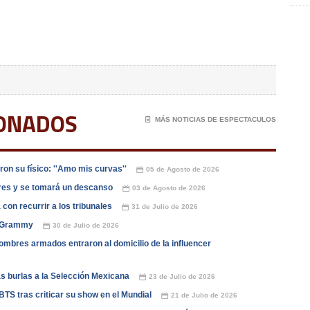
IONADOS
📄
MÁS NOTICIAS DE ESPECTACULOS
on su físico: ''Amo mis curvas''
05 de Agosto de 2026
📅
dres y se tomará un descanso
03 de Agosto de 2026
📅
con recurrir a los tribunales
31 de Julio de 2026
📅
os Grammy
30 de Julio de 2026
📅
ombres armados entraron al domicilio de la influencer
as burlas a la Selección Mexicana
23 de Julio de 2026
📅
TS tras criticar su show en el Mundial
21 de Julio de 2026
📅