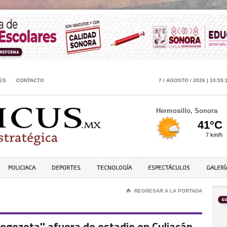
ES
CONTACTO
7 / AGOSTO / 2026 | 10:55:
Hermosillo, Sonora
POLICIACA
DEPORTES
TECNOLOGÍA
ESPECTÁCULOS
GALERÍ
⌂
REGRESAR A LA PORTADA
Degezeta'' afuera de estadio en Culiacán