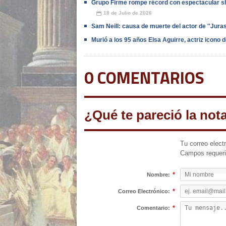
Grupo Firme rompe récord con espectacular s
18 de Julio de 2026
📅
Sam Neill: causa de muerte del actor de ''Jura
Murió a los 95 años Elsa Aguirre, actriz icono 
0 COMENTARIOS
¿Qué te pareció la not
Tu correo elect
Campos requer
*
Nombre:
*
Correo Electrónico:
*
Comentario: