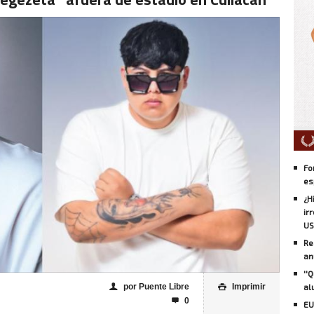
Fo
es
¿H
ir
US
Re
an
''
por Puente Libre
Imprimir
al
👤

0

EU