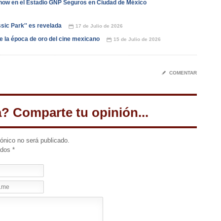
how en el Estadio GNP Seguros en Ciudad de México
ssic Park'' es revelada
17 de Julio de 2026
📅
de la época de oro del cine mexicano
15 de Julio de 2026
📅
✎
COMENTAR
a? Comparte tu opinión...
rónico no será publicado.
idos
*