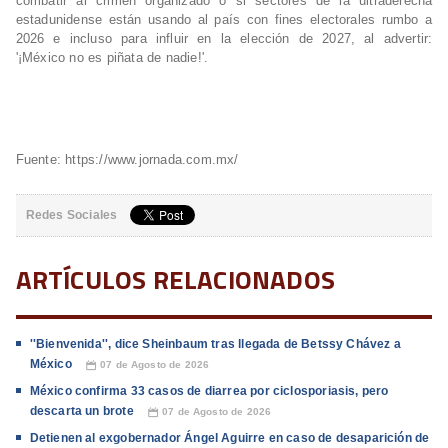
combatir al crimen organizado o si sectores de la ultraderecha
estadunidense están usando al país con fines electorales rumbo a
2026 e incluso para influir en la elección de 2027, al advertir:
'¡México no es piñata de nadie!'.
Fuente: https://www.jornada.com.mx/
Redes Sociales
ARTÍCULOS RELACIONADOS
''Bienvenida'', dice Sheinbaum tras llegada de Betssy Chávez a
México
07 de Agosto de 2026
📅
México confirma 33 casos de diarrea por ciclosporiasis, pero
descarta un brote
07 de Agosto de 2026
📅
Detienen al exgobernador Ángel Aguirre en caso de desaparición de