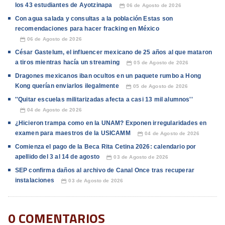
los 43 estudiantes de Ayotzinapa
06 de Agosto de 2026
📅
Con agua salada y consultas a la población Estas son
recomendaciones para hacer fracking en México
06 de Agosto de 2026
📅
César Gastelum, el influencer mexicano de 25 años al que mataron
a tiros mientras hacía un streaming
05 de Agosto de 2026
📅
Dragones mexicanos iban ocultos en un paquete rumbo a Hong
Kong querían enviarlos ilegalmente
05 de Agosto de 2026
📅
''Quitar escuelas militarizadas afecta a casi 13 mil alumnos''
04 de Agosto de 2026
📅
¿Hicieron trampa como en la UNAM? Exponen irregularidades en
examen para maestros de la USICAMM
04 de Agosto de 2026
📅
Comienza el pago de la Beca Rita Cetina 2026: calendario por
apellido del 3 al 14 de agosto
03 de Agosto de 2026
📅
SEP confirma daños al archivo de Canal Once tras recuperar
instalaciones
03 de Agosto de 2026
📅
0 COMENTARIOS