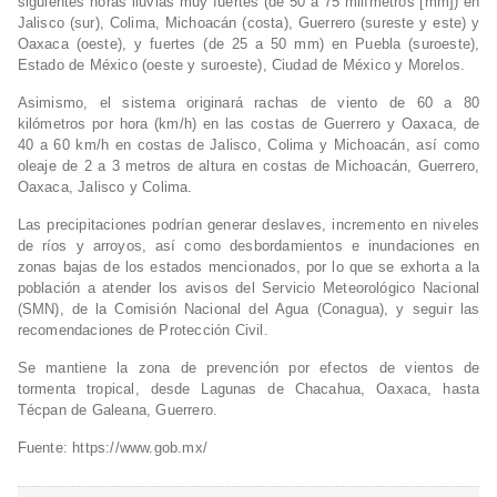
siguientes horas lluvias muy fuertes (de 50 a 75 milímetros [mm]) en
Jalisco (sur), Colima, Michoacán (costa), Guerrero (sureste y este) y
Oaxaca (oeste), y fuertes (de 25 a 50 mm) en Puebla (suroeste),
Estado de México (oeste y suroeste), Ciudad de México y Morelos.
Asimismo, el sistema originará rachas de viento de 60 a 80
kilómetros por hora (km/h) en las costas de Guerrero y Oaxaca, de
40 a 60 km/h en costas de Jalisco, Colima y Michoacán, así como
oleaje de 2 a 3 metros de altura en costas de Michoacán, Guerrero,
Oaxaca, Jalisco y Colima.
Las precipitaciones podrían generar deslaves, incremento en niveles
de ríos y arroyos, así como desbordamientos e inundaciones en
zonas bajas de los estados mencionados, por lo que se exhorta a la
población a atender los avisos del Servicio Meteorológico Nacional
(SMN), de la Comisión Nacional del Agua (Conagua), y seguir las
recomendaciones de Protección Civil.
Se mantiene la zona de prevención por efectos de vientos de
tormenta tropical, desde Lagunas de Chacahua, Oaxaca, hasta
Técpan de Galeana, Guerrero.
Fuente: https://www.gob.mx/