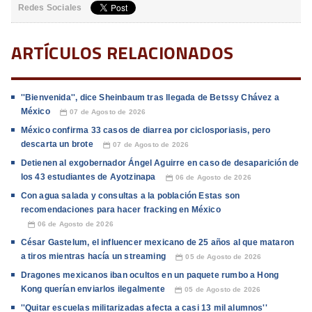
Redes Sociales
ARTÍCULOS RELACIONADOS
''Bienvenida'', dice Sheinbaum tras llegada de Betssy Chávez a
México
07 de Agosto de 2026
📅
México confirma 33 casos de diarrea por ciclosporiasis, pero
descarta un brote
07 de Agosto de 2026
📅
Detienen al exgobernador Ángel Aguirre en caso de desaparición de
los 43 estudiantes de Ayotzinapa
06 de Agosto de 2026
📅
Con agua salada y consultas a la población Estas son
recomendaciones para hacer fracking en México
06 de Agosto de 2026
📅
César Gastelum, el influencer mexicano de 25 años al que mataron
a tiros mientras hacía un streaming
05 de Agosto de 2026
📅
Dragones mexicanos iban ocultos en un paquete rumbo a Hong
Kong querían enviarlos ilegalmente
05 de Agosto de 2026
📅
''Quitar escuelas militarizadas afecta a casi 13 mil alumnos''