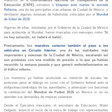
Maestros de la
Coordinadora Nacional de Trabajadores de la
Educación (CNTE)
volvieron a
bloquear este martes la avenida
Reforma
, una de las principales vías urbanas de Ciudad de México, y
derribaron algunas estatuas de futbolistas colocadas por el
Mundial
de futbol de 2026
.
Algunas de ellas, instaladas por el Gobierno de la Ciudad de México
para ambientar el Mundial, fueron marcadas con mensajes como
'
Si
no hay solución, no rodará el balón'.
Previamente, los
maestros cortaron también el paso a los
vehículos en Circuito Interior
, una de las vialidades más
importantes y extensas de la Ciudad de México, escalando así
sus
protestas con una medida de presión
a la que ya habían
recurrido la semana pasada y que generó embotellamientos en
el tráfico urbano.
Los maestros ya habían anunciado su intención de escalar las
protestas pese al diálogo en curso con el Gobierno federal ante la
&ldquoinacción&rdquo de las autoridades, y amenazan con boicotear
la celebración del
Mundial de Futbol 2026
en México si no se
atienden sus demandas de mejoras salariales.
Desde el Ejecutivo mexicano, el secretario de Educación, Mario
Delgado, anunció el inicio de la mesa de trabajo con representantes