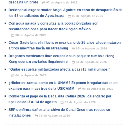
descarta un brote
07 de Agosto de 2026
📅
Detienen al exgobernador Ángel Aguirre en caso de desaparición de
los 43 estudiantes de Ayotzinapa
06 de Agosto de 2026
📅
Con agua salada y consultas a la población Estas son
recomendaciones para hacer fracking en México
06 de Agosto de 2026
📅
César Gastelum, el influencer mexicano de 25 años al que mataron
a tiros mientras hacía un streaming
05 de Agosto de 2026
📅
Dragones mexicanos iban ocultos en un paquete rumbo a Hong
Kong querían enviarlos ilegalmente
05 de Agosto de 2026
📅
''Quitar escuelas militarizadas afecta a casi 13 mil alumnos''
04 de Agosto de 2026
📅
¿Hicieron trampa como en la UNAM? Exponen irregularidades en
examen para maestros de la USICAMM
04 de Agosto de 2026
📅
Comienza el pago de la Beca Rita Cetina 2026: calendario por
apellido del 3 al 14 de agosto
03 de Agosto de 2026
📅
SEP confirma daños al archivo de Canal Once tras recuperar
instalaciones
03 de Agosto de 2026
📅