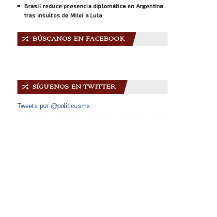
Brasil reduce presencia diplomática en Argentina
tras insultos de Milei a Lula
BÚSCANOS EN FACEBOOK
🔀
SÍGUENOS EN TWITTER
🔀
Tweets por @politicusmx
INICIO
ACERCA DE NOSOTROS
GALERÍA IMÁGENES
CONTACTO
© 2014 Copyright
Politicus.mx