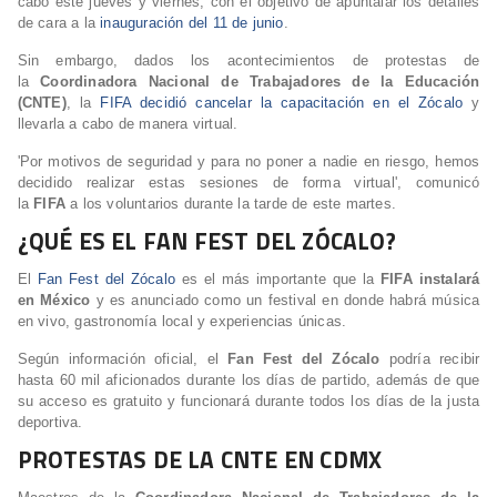
cabo este jueves y viernes, con el objetivo de apuntalar los detalles
de cara a la
inauguración del 11 de junio
.
Sin embargo, dados los acontecimientos de protestas de
la
Coordinadora Nacional de Trabajadores de la Educación
(CNTE)
, la
FIFA decidió cancelar la capacitación en el Zócalo
y
llevarla a cabo de manera virtual.
'Por motivos de seguridad y para no poner a nadie en riesgo, hemos
decidido realizar estas sesiones de forma virtual', comunicó
la
FIFA
a los voluntarios durante la tarde de este martes.
¿QUÉ ES EL FAN FEST DEL ZÓCALO?
El
Fan Fest del Zócalo
es el más importante que la
FIFA instalará
en México
y es anunciado como un festival en donde habrá música
en vivo, gastronomía local y experiencias únicas.
Según información oficial, el
Fan Fest del Zócalo
podría recibir
hasta 60 mil aficionados durante los días de partido, además de que
su acceso es gratuito y funcionará durante todos los días de la justa
deportiva.
PROTESTAS DE LA CNTE EN CDMX