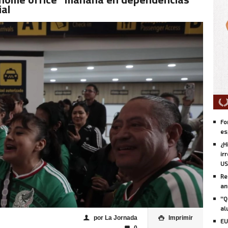
ial
Fo
es
¿H
ir
US
Re
an
''
al
por La Jornada
Imprimir
👤

EU