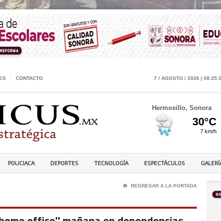
ES
CONTACTO
7 / AGOSTO / 2026 | 08:25:
Hermosillo, Sonora
POLICIACA
DEPORTES
TECNOLOGÍA
ESPECTÁCULOS
GALERÍ
⌂
REGRESAR A LA PORTADA
'home office'' mañana en dependencias