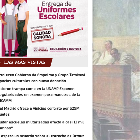
LAS MÁS VISTAS
rtalecen Gobierno de Empalme y Grupo Tetakawi
pacios culturales con nueva donación
icieron trampa como en la UNAM? Exponen
regularidades en examen para maestros de la
ICAMM
al Madrid ofrece a Vinícius contrato por $25M
uales
Quitar escuelas militarizadas afecta a casi 13 mil
umnos''
 espera un acuerdo sobre el estrecho de Ormuz