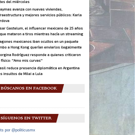
tes del miércoles
aymas avanza con nuevas viviendas,
fraestructura y mejores servicios públicos: Karla
rdova
sar Gastelum, el influencer mexicano de 25 años
 que mataron a tiros mientras hacía un streaming
agones mexicanos iban ocultos en un paquete
mbo a Hong Kong querían enviarlos ilegalmente
orgina Rodríguez responde a quienes criticaron
 físico: ''Amo mis curvas''
asil reduce presencia diplomática en Argentina
as insultos de Milei a Lula
BÚSCANOS EN FACEBOOK
SÍGUENOS EN TWITTER
ts por @politicusmx