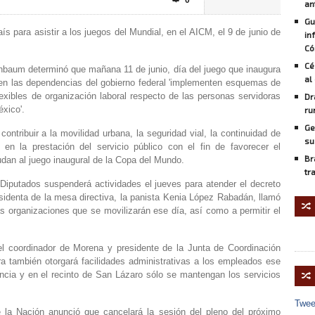
0

an
Gu
ís para asistir a los juegos del Mundial, en el AICM, el 9 de junio de
in
Có
Cé
inbaum determinó que mañana 11 de junio, día del juego que inaugura
al
 en las dependencias del gobierno federal 'implementen esquemas de
flexibles de organización laboral respecto de las personas servidoras
Dr
xico'.
ru
Ge
 contribuir a la movilidad urbana, la seguridad vial, la continuidad de
su
a en la prestación del servicio público con el fin de favorecer el
Br
udan al juego inaugural de la Copa del Mundo.
tr
Diputados suspenderá actividades el jueves para atender el decreto
residenta de la mesa directiva, la panista Kenia López Rabadán, llamó
🔀
ntas organizaciones que se movilizarán ese día, así como a permitir el
el coordinador de Morena y presidente de la Junta de Coordinación
ra también otorgará facilidades administrativas a los empleados ese
ancia y en el recinto de San Lázaro sólo se mantengan los servicios
🔀
Twee
 la Nación anunció que cancelará la sesión del pleno del próximo