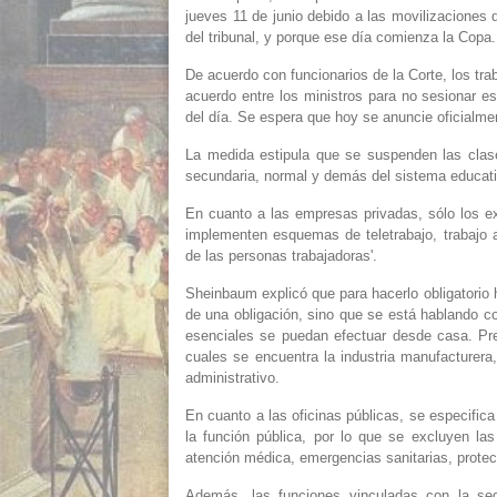
jueves 11 de junio debido a las movilizaciones 
del tribunal, y porque ese día comienza la Copa.
De acuerdo con funcionarios de la Corte, los tr
acuerdo entre los ministros para no sesionar 
del día. Se espera que hoy se anuncie oficialmen
La medida estipula que se suspenden las clase
secundaria, normal y demás del sistema educati
En cuanto a las empresas privadas, sólo los ex
implementen esquemas de teletrabajo, trabajo a
de las personas trabajadoras'.
Sheinbaum explicó que para hacerlo obligatorio h
de una obligación, sino que se está hablando c
esenciales se puedan efectuar desde casa. Pre
cuales se encuentra la industria manufacturera,
administrativo.
En cuanto a las oficinas públicas, se especific
la función pública, por lo que se excluyen las
atención médica, emergencias sanitarias, protecc
Además, las funciones vinculadas con la segu