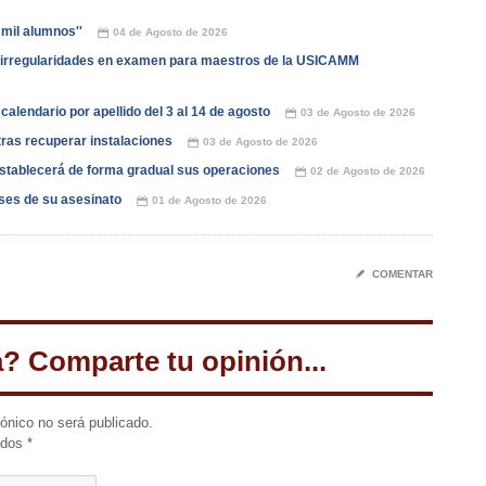
 mil alumnos''
04 de Agosto de 2026
📅
irregularidades en examen para maestros de la USICAMM
alendario por apellido del 3 al 14 de agosto
03 de Agosto de 2026
📅
ras recuperar instalaciones
03 de Agosto de 2026
📅
stablecerá de forma gradual sus operaciones
02 de Agosto de 2026
📅
ses de su asesinato
01 de Agosto de 2026
📅
✎
COMENTAR
a? Comparte tu opinión...
rónico no será publicado.
idos
*