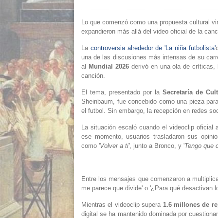
Lo que comenzó como una propuesta cultural vinc
expandieron más allá del video oficial de la canc
La
controversia alrededor de 'La niña futbolista'
una de las discusiones más intensas de su carr
al
Mundial 2026
derivó en una ola de críticas
canción.
El tema, presentado por la
Secretaría de Cul
Sheinbaum, fue concebido como una pieza para p
el futbol. Sin embargo, la recepción en redes so
La situación escaló cuando el videoclip oficial
ese momento, usuarios trasladaron sus opinio
como
'
Volver a ti'
, junto a Bronco, y
'
Tengo que c
Entre los mensajes que comenzaron a multiplicar
me parece que divide' o '¿Para qué desactivan l
Mientras el videoclip supera
1.6 millones de r
digital se ha mantenido dominada por cuestionam