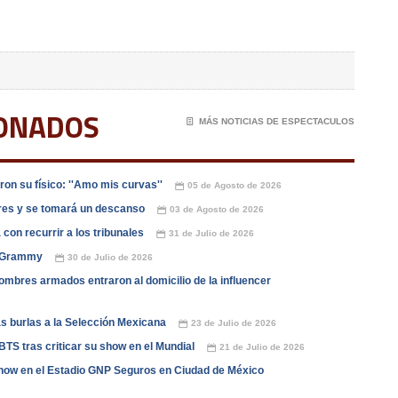
IONADOS
📄
MÁS NOTICIAS DE ESPECTACULOS
on su físico: ''Amo mis curvas''
05 de Agosto de 2026
📅
dres y se tomará un descanso
03 de Agosto de 2026
📅
con recurrir a los tribunales
31 de Julio de 2026
📅
os Grammy
30 de Julio de 2026
📅
ombres armados entraron al domicilio de la influencer
as burlas a la Selección Mexicana
23 de Julio de 2026
📅
TS tras criticar su show en el Mundial
21 de Julio de 2026
📅
how en el Estadio GNP Seguros en Ciudad de México