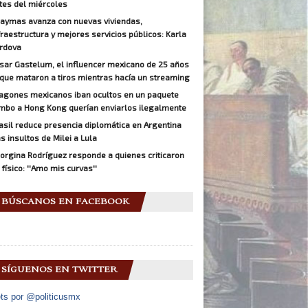
tes del miércoles
aymas avanza con nuevas viviendas,
fraestructura y mejores servicios públicos: Karla
rdova
sar Gastelum, el influencer mexicano de 25 años
 que mataron a tiros mientras hacía un streaming
agones mexicanos iban ocultos en un paquete
mbo a Hong Kong querían enviarlos ilegalmente
asil reduce presencia diplomática en Argentina
as insultos de Milei a Lula
orgina Rodríguez responde a quienes criticaron
 físico: ''Amo mis curvas''
BÚSCANOS EN FACEBOOK
SÍGUENOS EN TWITTER
ts por @politicusmx