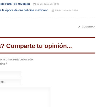
ssic Park'' es revelada
17 de Julio de 2026
📅
de la época de oro del cine mexicano
15 de Julio de 2026
📅
✎
COMENTAR
a? Comparte tu opinión...
rónico no será publicado.
idos
*