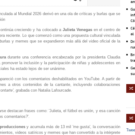
0

an
Gu
ulada al Mundial 2026 derivó en una ola de críticas y burlas que se
in
ión
Có
Cé
continúa creciendo y ha colocado a
Julieta Venegas
en el centro de
al
era reciente. Lo que comenzó como una propuesta cultural vinculada
, burlas y memes que se expandieron más allá del video oficial de la
Dr
ru
Br
tura
durante una conferencia encabezada por la presidenta Claudia
tr
romover la inclusión y la participación de niñas y adolescentes en
Ge
ciales ha estado lejos de ser unánime.
su
 apareció con los comentarios deshabilitados en YouTube. A partir de
nes a otros contenidos de la cantante, incluyendo colaboraciones
🔀
ontarte'
, grabada con Natalia Lafourcade.
se destacan frases como: 'Julieta, el fútbol es unión, y esa canción
os comentarios?'.
🔀
eproducciones
y acumula más de 13 mil 'me gusta', la conversación
Twee
ientos, videos satíricos y memes que han convertido a la intérprete