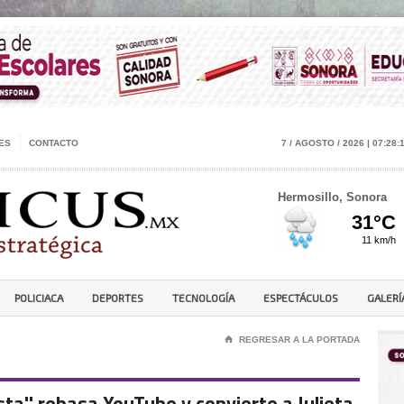
ES
CONTACTO
7 / AGOSTO / 2026 | 07:28:
Hermosillo, Sonora
POLICIACA
DEPORTES
TECNOLOGÍA
ESPECTÁCULOS
GALERÍ
⌂
REGRESAR A LA PORTADA
sta'' rebasa YouTube y convierte a Julieta