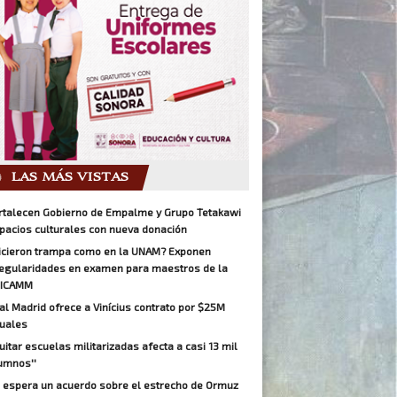
LAS MÁS VISTAS
rtalecen Gobierno de Empalme y Grupo Tetakawi
pacios culturales con nueva donación
icieron trampa como en la UNAM? Exponen
regularidades en examen para maestros de la
ICAMM
al Madrid ofrece a Vinícius contrato por $25M
uales
Quitar escuelas militarizadas afecta a casi 13 mil
umnos''
 espera un acuerdo sobre el estrecho de Ormuz