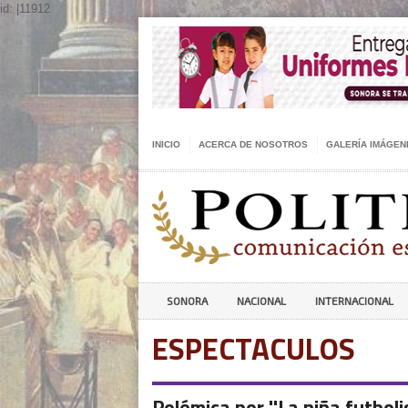
id: |11912
INICIO
ACERCA DE NOSOTROS
GALERÍA IMÁGEN
SONORA
NACIONAL
INTERNACIONAL
ESPECTACULOS
Polémica por ''La niña futboli