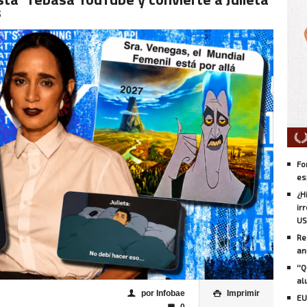
s
Fo
es
¿H
ir
US
Re
an
''
al
por Infobae
Imprimir
👤

EU