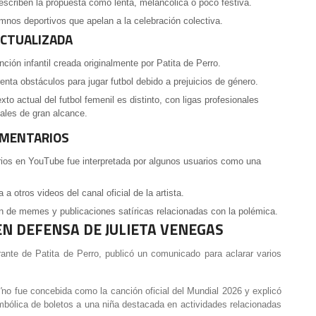
escriben la propuesta como lenta, melancólica o poco festiva.
mnos deportivos que apelan a la celebración colectiva.
ACTUALIZADA
ión infantil creada originalmente por Patita de Perro.
renta obstáculos para jugar futbol debido a prejuicios de género.
to actual del futbol femenil es distinto, con ligas profesionales
ales de gran alcance.
COMENTARIOS
rios en YouTube fue interpretada por algunos usuarios como una
 otros videos del canal oficial de la artista.
n de memes y publicaciones satíricas relacionadas con la polémica.
EN DEFENSA DE JULIETA VENEGAS
grante de Patita de Perro, publicó un comunicado para aclarar varios
'
no fue concebida como la canción oficial del Mundial 2026 y explicó
mbólica de boletos a una niña destacada en actividades relacionadas