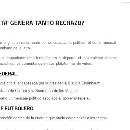
STA' GENERA TANTO RECHAZO?
e origina principalmente por su asociación política, el estilo musical
nismo de la letra.
 y el empoderamiento femenino en el deporte, el lanzamiento generó
 desactivar los comentarios en sus plataformas de video.
EDERAL
ncia oficial encabezada por la presidenta Claudia Sheinbaum.
taría de Cultura y la Secretaría de las Mujeres.
a como un mensaje político asociado al gobierno federal.
TE FUTBOLERO
anción carece de la energía que suele caracterizar a los temas