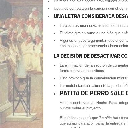
En redes sociales aparecieron críticas que d
Usuarios compararon la canción con otros hi
UNA LETRA CONSIDERADA DES
La pieza es una nueva versión de una canc
El relato gira en torno a una niña que enf
Algunos críticos argumentan que el contex
consolidadas y competencias internacion
LA DECISIÓN DE DESACTIVAR 
La eliminación de la sección de comenta
forma de evitar las críticas.
Esto provocó que la conversación migrara a
La medida también alimentó la producció
PATITA DE PERRO SALE 
Ante la controversia,
Nacho Pata
, inte
puntos sobre el proyecto.
El músico aseguró que
'
La niña futbolista
que surgió para acompañar la entrega si