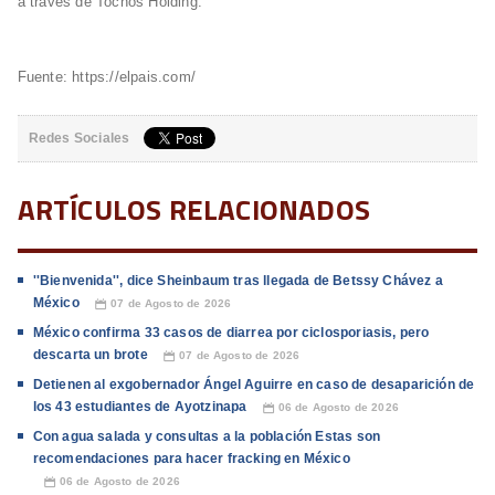
a través de Tochos Holding.
Fuente: https://elpais.com/
Redes Sociales
ARTÍCULOS RELACIONADOS
''Bienvenida'', dice Sheinbaum tras llegada de Betssy Chávez a
México
07 de Agosto de 2026
📅
México confirma 33 casos de diarrea por ciclosporiasis, pero
descarta un brote
07 de Agosto de 2026
📅
Detienen al exgobernador Ángel Aguirre en caso de desaparición de
los 43 estudiantes de Ayotzinapa
06 de Agosto de 2026
📅
Con agua salada y consultas a la población Estas son
recomendaciones para hacer fracking en México
06 de Agosto de 2026
📅