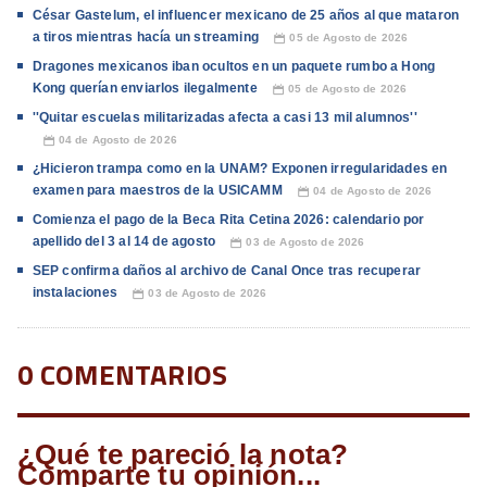
César Gastelum, el influencer mexicano de 25 años al que mataron
a tiros mientras hacía un streaming
05 de Agosto de 2026
📅
Dragones mexicanos iban ocultos en un paquete rumbo a Hong
Kong querían enviarlos ilegalmente
05 de Agosto de 2026
📅
''Quitar escuelas militarizadas afecta a casi 13 mil alumnos''
04 de Agosto de 2026
📅
¿Hicieron trampa como en la UNAM? Exponen irregularidades en
examen para maestros de la USICAMM
04 de Agosto de 2026
📅
Comienza el pago de la Beca Rita Cetina 2026: calendario por
apellido del 3 al 14 de agosto
03 de Agosto de 2026
📅
SEP confirma daños al archivo de Canal Once tras recuperar
instalaciones
03 de Agosto de 2026
📅
0 COMENTARIOS
¿Qué te pareció la nota?
Comparte tu opinión...