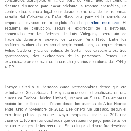
consultores extranjeros en la campaña de Peña Nieto así como a
distintos diputados para sacar adelante la reforma energética, un
controvertido cambio legal considerado como una de las reformas
estrella del Gobierno de Peña Nieto, que permitió la entrada de
empresas privadas en la explotación del
petróleo mexicano
. El
esquema de corrupción, según el exdirector de la petrolera,
comenzaba con las órdenes de Luis Videgaray, secretario de
Hacienda durante el sexenio de Enrique Peña Nieto. Entre los
políticos involucrados estaba el propio mandatario, los expresidentes
Felipe Calderón y Carlos Salinas de Gortari, dos exsecretarios, tres
gobernadores, dos exdirectores de la paraestatal Pemex, un
excandidato presidencial de la derecha y varios senadores del PAN y
el PRI.
Lozoya utilizó a su hermana como prestanombres desde que era
estudiante. Gilda Susana Lozoya aparece como beneficiaria en una
cuenta de Tochos Holding Limited, ubicada en Suiza. Esa empresa
recibió tres millones de dólares desde las cuentas de Altos Hornos
entre junio y noviembre de 2012. Ese dinero fue utilizado, según el
ministerio público, para que Lozoya comprara a finales de 2012 una
casa de 1.165 metros cuadrados que después no pagó para tratar de
ocultar el origen de los recursos. En su lugar, el dinero fue desviado