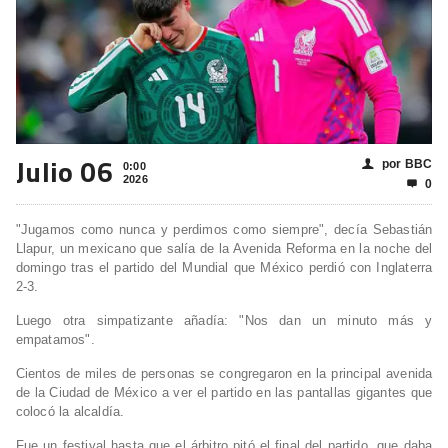
Julio 06
por BBC
👤
0:00
2026
0

"Jugamos como nunca y perdimos como siempre", decía Sebastián
Llapur, un mexicano que salía de la Avenida Reforma en la noche del
domingo tras el partido del Mundial que México perdió con Inglaterra
2-3.
Luego otra simpatizante añadía: "Nos dan un minuto más y
empatamos".
Cientos de miles de personas se congregaron en la principal avenida
de la Ciudad de México a ver el partido en las pantallas gigantes que
colocó la alcaldía.
Fue un festival hasta que el árbitro pitó el final del partido, que daba