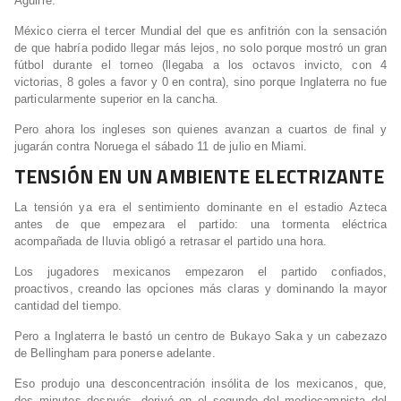
Aguirre.
México cierra el tercer Mundial del que es anfitrión con la sensación
de que habría podido llegar más lejos, no solo porque mostró un gran
fútbol durante el torneo (llegaba a los octavos invicto, con 4
victorias, 8 goles a favor y 0 en contra), sino porque Inglaterra no fue
particularmente superior en la cancha.
Pero ahora los ingleses son quienes avanzan a cuartos de final y
jugarán contra Noruega el sábado 11 de julio en Miami.
TENSIÓN EN UN AMBIENTE ELECTRIZANTE
La tensión ya era el sentimiento dominante en el estadio Azteca
antes de que empezara el partido: una tormenta eléctrica
acompañada de lluvia obligó a retrasar el partido una hora.
Los jugadores mexicanos empezaron el partido confiados,
proactivos, creando las opciones más claras y dominando la mayor
cantidad del tiempo.
Pero a Inglaterra le bastó un centro de Bukayo Saka y un cabezazo
de Bellingham para ponerse adelante.
Eso produjo una desconcentración insólita de los mexicanos, que,
dos minutos después, derivó en el segundo del mediocampista del