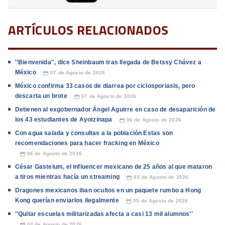
ARTÍCULOS RELACIONADOS
''Bienvenida'', dice Sheinbaum tras llegada de Betssy Chávez a
México
07 de Agosto de 2026
📅
México confirma 33 casos de diarrea por ciclosporiasis, pero
descarta un brote
07 de Agosto de 2026
📅
Detienen al exgobernador Ángel Aguirre en caso de desaparición de
los 43 estudiantes de Ayotzinapa
06 de Agosto de 2026
📅
Con agua salada y consultas a la población Estas son
recomendaciones para hacer fracking en México
06 de Agosto de 2026
📅
César Gastelum, el influencer mexicano de 25 años al que mataron
a tiros mientras hacía un streaming
05 de Agosto de 2026
📅
Dragones mexicanos iban ocultos en un paquete rumbo a Hong
Kong querían enviarlos ilegalmente
05 de Agosto de 2026
📅
''Quitar escuelas militarizadas afecta a casi 13 mil alumnos''
04 de Agosto de 2026
📅