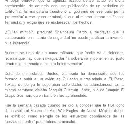
Al dejar entrever que la agencia estadunidense actuó en dicha
aprehensión, de acuerdo con una publicación de un periódico de
California, la mandataria cuestionó al gobierno de ese país por la
'protección' a ese grupo criminal, al que al mismo tiempo califica de
'terrorista', y exigió que se esclarezcan los hechos.
'¿Quién mintió?', preguntó Sheinbaum Pardo al subrayar que la
colaboración en materia de seguridad 'no puede justificar la invasión
ni la injerencia'.
Aunque se trata de un narcotraficante que 'nadie va a defender',
recalcó que hay que salvaguardar 'la soberanía y poner en su justo
término la injerencia e incluso la intervención'.
Detenido en Estados Unidos, Zambada ha denunciado que fue
forzado a subir a un avión en Culiacán y trasladado a El Paso,
Texas, donde ya lo esperaban autoridades estadunidenses. En la
misma aeronave viajaba Joaquín Guzmán López, hijo de Joaquín
El
Chapo
Guzmán, quien también fue aprehendido.
Fue la semana pasada cuando se dio a conocer que la FBI donó
dicho avión al Museo del Aire War Eagles, de Nuevo México, donde
es exhibido como ejemplo de los 'esfuerzos coordinados de las
fuerzas del orden' para detener criminales.