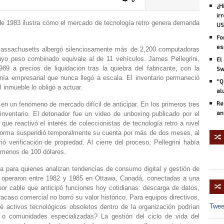
0

¿H
ir
de 1983 ilustra cómo el mercado de tecnología retro genera demanda
US
Fo
es
assachusetts albergó silenciosamente más de 2,200 computadoras
yo peso combinado equivale al de 11 vehículos. James Pellegrini,
El
89 a precios de liquidación tras la quiebra del fabricante, con la
Sw
onía empresarial que nunca llegó a escala. El inventario permaneció
''
l inmueble lo obligó a actuar.
al
Re
 en un fenómeno de mercado difícil de anticipar. En los primeros tres
an
 inventario. El detonador fue un video de unboxing publicado por el
ue reactivó el interés de coleccionistas de tecnología retro a nivel
taforma suspendió temporalmente su cuenta por más de dos meses, al
🔀
ió verificación de propiedad. Al cierre del proceso, Pellegrini había
 menos de 100 dólares.
ia para quienes analizan tendencias de consumo digital y gestión de
 operaron entre 1982 y 1985 en Ottawa, Canadá, conectadas a una
🔀
n por cable que anticipó funciones hoy cotidianas: descarga de datos,
acaso comercial no borró su valor histórico. Para equipos directivos,
Twee
é activos tecnológicos obsoletos dentro de la organización podrían
 o comunidades especializadas? La gestión del ciclo de vida del