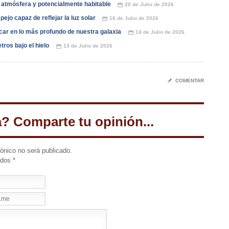
n atmósfera y potencialmente habitable
20 de Julio de 2026
📅
ejo capaz de reflejar la luz solar
16 de Julio de 2026
📅
car en lo más profundo de nuestra galaxia
14 de Julio de 2026
📅
ros bajo el hielo
13 de Julio de 2026
📅
✎
COMENTAR
a? Comparte tu opinión...
rónico no será publicado.
idos
*