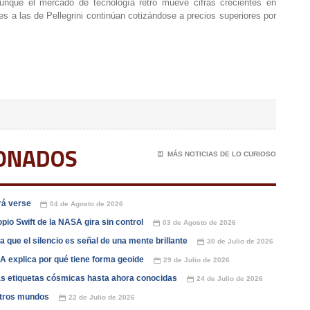
aunque el mercado de tecnología retro mueve cifras crecientes en
 a las de Pellegrini continúan cotizándose a precios superiores por
IONADOS
📄
MÁS NOTICIAS DE LO CURIOSO
drá verse
04 de Agosto de 2026
📅
opio Swift de la NASA gira sin control
03 de Agosto de 2026
📅
que el silencio es señal de una mente brillante
30 de Julio de 2026
📅
A explica por qué tiene forma geoide
29 de Julio de 2026
📅
las etiquetas cósmicas hasta ahora conocidas
24 de Julio de 2026
📅
otros mundos
22 de Julio de 2026
📅