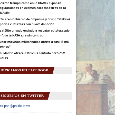
icieron trampa como en la UNAM? Exponen
regularidades en examen para maestros de la
ICAMM
rtalecen Gobierno de Empalme y Grupo Tetakawi
pacios culturales con nueva donación
 satélite privado enviado a rescatar el telescopio
ift de la NASA gira sin control
Quitar escuelas militarizadas afecta a casi 13 mil
umnos''
al Madrid ofrece a Vinícius contrato por $25M
uales
BÚSCANOS EN FACEBOOK
SÍGUENOS EN TWITTER
ts por @politicusmx