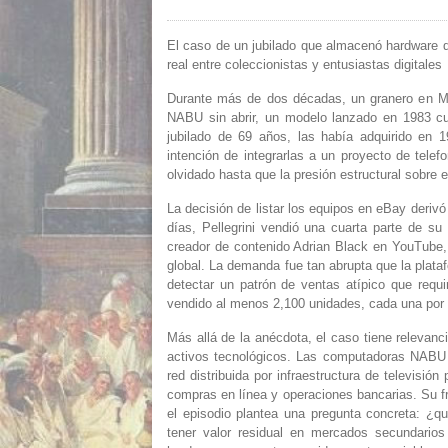
El caso de un jubilado que almacenó hardware 
real entre coleccionistas y entusiastas digitales
Durante más de dos décadas, un granero en M
NABU sin abrir, un modelo lanzado en 1983 cu
jubilado de 69 años, las había adquirido en 19
intención de integrarlas a un proyecto de telef
olvidado hasta que la presión estructural sobre e
La decisión de listar los equipos en eBay derivó
días, Pellegrini vendió una cuarta parte de su
creador de contenido Adrian Black en YouTube, q
global. La demanda fue tan abrupta que la pla
detectar un patrón de ventas atípico que requir
vendido al menos 2,100 unidades, cada una por
Más allá de la anécdota, el caso tiene relevanc
activos tecnológicos. Las computadoras NABU
red distribuida por infraestructura de televisió
compras en línea y operaciones bancarias. Su fr
el episodio plantea una pregunta concreta: ¿qu
tener valor residual en mercados secundarios