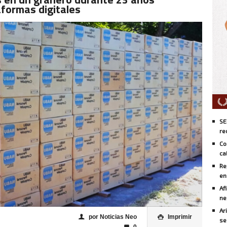
formas digitales
SE
re
Co
ca
Re
en
Af
ne
Ar
por Noticias Neo
Imprimir
👤

se