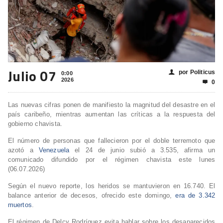
Julio 07
por Politicus
👤
0:00
2026
0

Las nuevas cifras ponen de manifiesto la magnitud del desastre en el
país caribeño, mientras aumentan las críticas a la respuesta del
gobierno chavista.
El número de personas que fallecieron por el doble terremoto que
azotó a
Venezuela
el 24 de junio subió a 3.535, afirma un
comunicado difundido por el régimen chavista este lunes
(06.07.2026)
Según el nuevo reporte, los heridos se mantuvieron en 16.740. El
balance anterior de decesos, ofrecido este domingo,
era de 3.342
muertos
.
El régimen de Delcy Rodríguez evita hablar sobre los desaparecidos