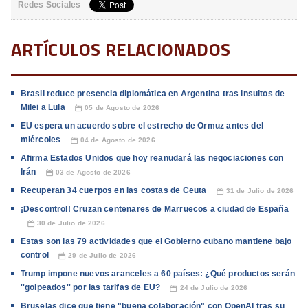
Redes Sociales
ARTÍCULOS RELACIONADOS
Brasil reduce presencia diplomática en Argentina tras insultos de
Milei a Lula
05 de Agosto de 2026
📅
EU espera un acuerdo sobre el estrecho de Ormuz antes del
miércoles
04 de Agosto de 2026
📅
Afirma Estados Unidos que hoy reanudará las negociaciones con
Irán
03 de Agosto de 2026
📅
Recuperan 34 cuerpos en las costas de Ceuta
31 de Julio de 2026
📅
¡Descontrol! Cruzan centenares de Marruecos a ciudad de España
30 de Julio de 2026
📅
Estas son las 79 actividades que el Gobierno cubano mantiene bajo
control
29 de Julio de 2026
📅
Trump impone nuevos aranceles a 60 países: ¿Qué productos serán
''golpeados'' por las tarifas de EU?
24 de Julio de 2026
📅
Bruselas dice que tiene "buena colaboración" con OpenAI tras su